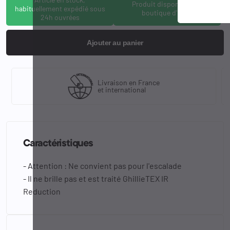
Produit disponible à la
habituellement expédié sous
boutique d'Osny
24h ouvrées
Ajouter au panier
Livraison en France
et international
Caractéristiques
- Attention : Ne convient pas pour l'escalade
- Il ne brille pas et est traité GhillieTEX IR
Reduction