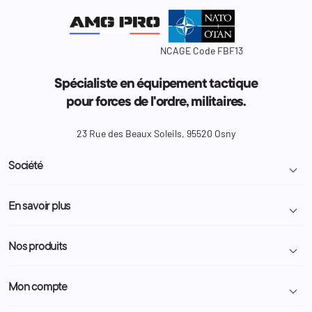
NCAGE Code FBF13
Spécialiste en équipement tactique
pour forces de l'ordre, militaires.
23 Rue des Beaux Soleils, 95520 Osny
Société

Livraison et retour colis
En savoir plus

Mentions légales
Conditions générales de vente
Programme Fidélité
Nos produits

Demande de devis
A propos
Politique de confidentialité
Particulier
Police Municipale | ASVP
Mon compte

Nous contacter
Administration
Administration Pénitentiaire