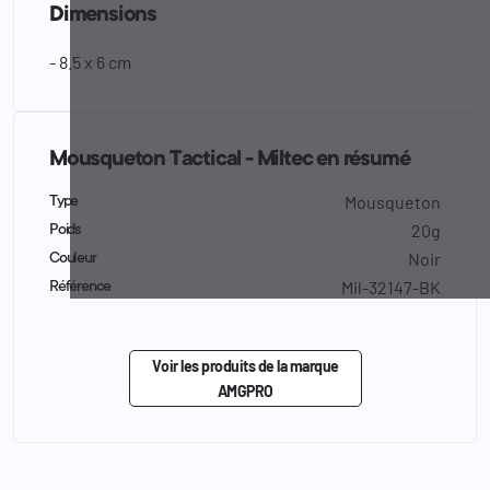
Dimensions
- 8.5 x 6 cm
Mousqueton Tactical - Miltec en résumé
Mousqueton
Type
20g
Poids
Noir
Couleur
Mil-32147-BK
Référence
Voir les produits de la marque
AMGPRO