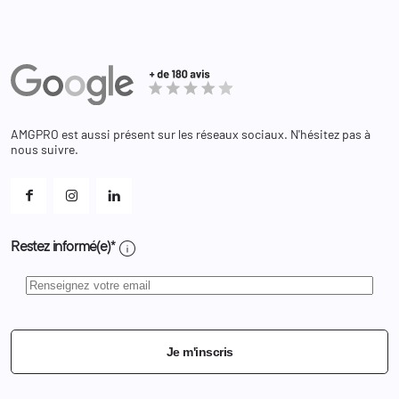
Revendeur
Militaire
Informations personnelles
Partenaires
Secours / Incendie
Commandes
Actualités
Administration
Avoirs
Equipements
Adresses
Bagagerie
Bons de réduction
Chaussures
Changer votre mot de passe ?
AMGPRO est aussi présent sur les réseaux sociaux. N'hésitez pas à
Et les cookies ?
nous suivre.
Mes alertes
info
Restez informé(e)*
Je m'inscris