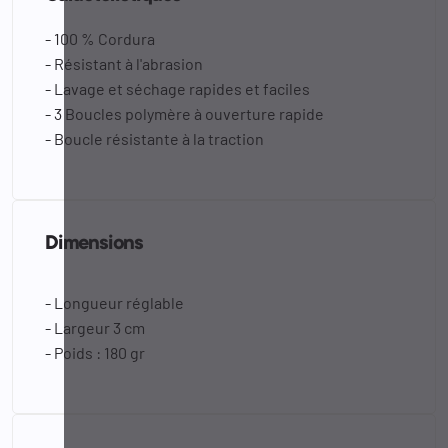
- 100 % Cordura
- Résistant à l'abrasion
- Lavage et séchage rapides et faciles
- 3 Boucles polymère à ouverture rapide
- Boucle résistante à la traction
Dimensions
- Longueur réglable
- Largeur 3 cm
- Poids : 180 gr