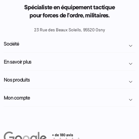
Spécialiste en équipement tactique
pour forces de l'ordre, militaires.
23 Rue des Beaux Soleils, 95520 Osny
Société

Livraison et retour colis
En savoir plus

Mentions légales
Conditions générales de vente
Programme Fidélité
Nos produits

Demande de devis
A propos
Politique de confidentialité
Particulier
Police Municipale | ASVP
Mon compte

Nous contacter
Administration
Administration Pénitentiaire
Revendeur
Militaire
Informations personnelles
Partenaires
Secours / Incendie
Commandes
Actualités
Administration
Avoirs
Equipements
Adresses