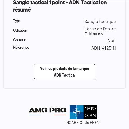
Sangle tactical 1 point - ADN Tactical en
résumé
Sangle tactique
Type
Force de l'ordre
Utilisation
Militaires
Noir
Couleur
ADN-4125-N
Référence
Voir les produits de la marque
ADN Tactical
NCAGE Code FBF13