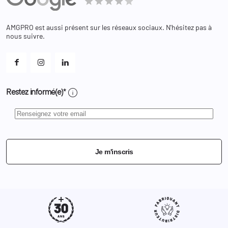
Bagagerie
Bons de réduction
Chaussures
Changer votre mot de passe ?
AMGPRO est aussi présent sur les réseaux sociaux. N'hésitez pas à
Et les cookies ?
nous suivre.
Mes alertes
info
Restez informé(e)*
Je m'inscris