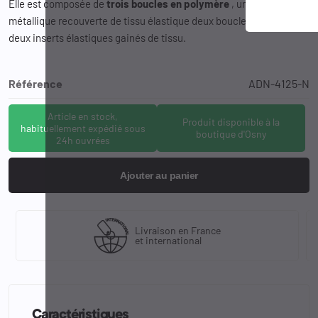
Elle est composée de
trois boucles en polymère
, une attache
métallique recouverte de tissu élastique deux boucles de réglage,
deux inserts élastiques gainés de tissu.
Référence
ADN-4125-N
Article en stock,
Produit disponible à la
habituellement expédié sous
boutique d'Osny
24h ouvrées
Ajouter au panier
Livraison en France
et international
Caractéristiques