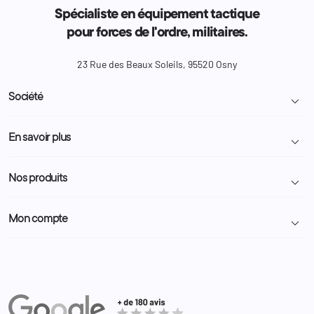
Spécialiste en équipement tactique
pour forces de l'ordre, militaires.
23 Rue des Beaux Soleils, 95520 Osny
Société

Livraison et retour colis
En savoir plus

Mentions légales
Conditions générales de vente
Programme Fidélité
Nos produits

Demande de devis
A propos
Politique de confidentialité
Particulier
Police Municipale | ASVP
Mon compte

Nous contacter
Administration
Administration Pénitentiaire
Revendeur
Militaire
Informations personnelles
Partenaires
Secours / Incendie
Commandes
Actualités
Administration
Avoirs
Equipements
Adresses