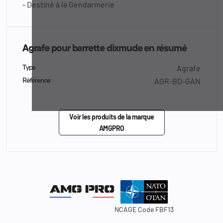
- Destiné à la Gendarmerie
Agrafe pour barrette dixmude en résumé
Agrafe
Type
AGR-BD-GAN
Référence
Voir les produits de la marque
AMGPRO
NCAGE Code FBF13