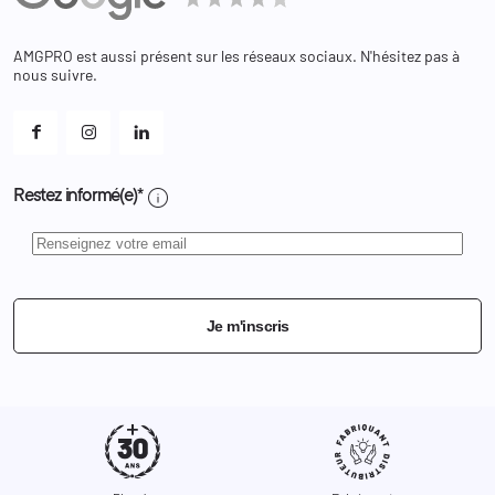
Bagagerie
Bons de réduction
Chaussures
Changer votre mot de passe ?
AMGPRO est aussi présent sur les réseaux sociaux. N'hésitez pas à
Et les cookies ?
nous suivre.
Mes alertes
info
Restez informé(e)*
Je m'inscris