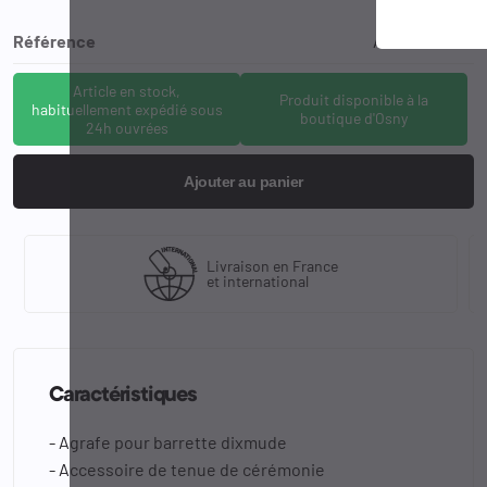
Référence
AGR-BD-GAN
Article en stock,
Produit disponible à la
habituellement expédié sous
boutique d'Osny
24h ouvrées
Ajouter au panier
Livraison en France
et international
Caractéristiques
- Agrafe pour barrette dixmude
- Accessoire de tenue de cérémonie