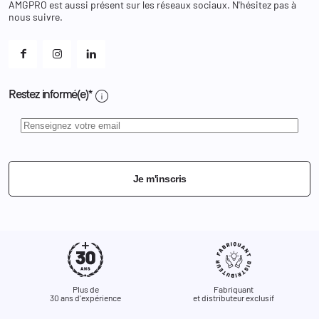
AMGPRO est aussi présent sur les réseaux sociaux. N'hésitez pas à
Et les cookies ?
nous suivre.
Mes alertes
info
Restez informé(e)*
Je m'inscris
Plus de
Fabriquant
30 ans d'expérience
et distributeur exclusif