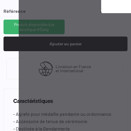
Référence
AGR-MED-EG
Produit disponible à la
boutique d'Osny
Ajouter au panier
Livraison en France
et international
Caractéristiques
- Agrafe pour médaille pendante ou ordonnance
- Accessoire de tenue de cérémonie
- Destinée à la Gendarmerie