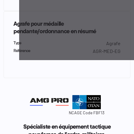
Agrafe pour médaille
pendante/ordonnance en résumé
Agrafe
Type
AGR-MED-EG
Référence
NCAGE Code FBF13
Spécialiste en équipement tactique