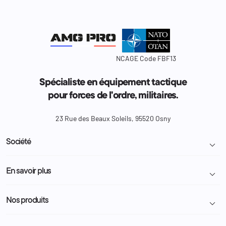
NCAGE Code FBF13
Spécialiste en équipement tactique
pour forces de l'ordre, militaires.
23 Rue des Beaux Soleils, 95520 Osny
Société

Livraison et retour colis
En savoir plus

Mentions légales
Conditions générales de vente
Programme Fidélité
Nos produits

Demande de devis
A propos
Politique de confidentialité
Particulier