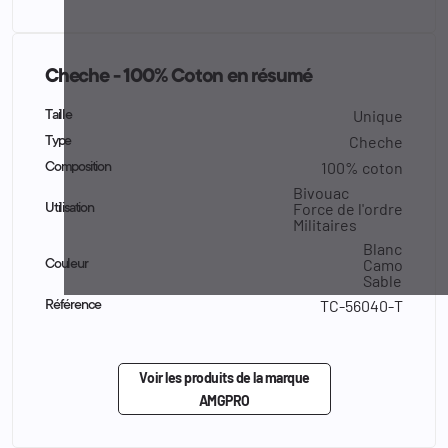
Cheche - 100% Coton en résumé
Unique
Taille
Cheche
Type
100% coton
Composition
Bivouac
Force de l'ordre
Utilisation
Militaires
Blanc
Camo
Couleur
Sable
TC-56040-T
Référence
Voir les produits de la marque
AMGPRO