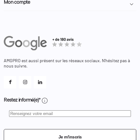
Police Municipale | ASVP
Mon compte

Nous contacter
Administration
Administration Pénitentiaire
Revendeur
Militaire
Informations personnelles
Partenaires
Secours / Incendie
Commandes
Actualités
Administration
Avoirs
Equipements
Adresses
Bagagerie
Bons de réduction
Chaussures
Changer votre mot de passe ?
AMGPRO est aussi présent sur les réseaux sociaux. N'hésitez pas à
Et les cookies ?
nous suivre.
Mes alertes
info
Restez informé(e)*
Je m'inscris