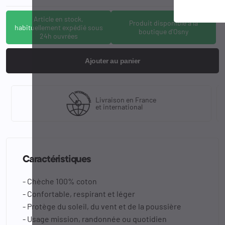
Article en stock,
Produit disponible à la
habituellement expédié sous
boutique d'Osny
24h ouvrées
Ajouter au panier
Livraison en France
et international
Caractéristiques
- Chèche 100% coton
- Confortable, respirant et léger
- Protège du soleil, du vent et de la poussière
- Usage mission, randonnée ou quotidien