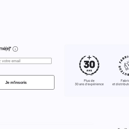
info
mé(e)*
Plus de
Fabri
Je m'inscris
30 ans d'expérience
et distribut