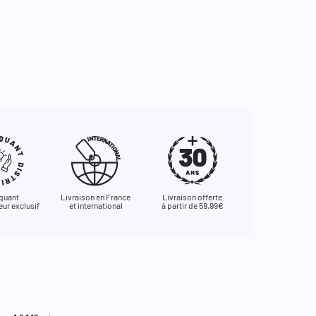
quant
Livraison en France
Livraison offerte
eur exclusif
et international
à partir de 59,99€