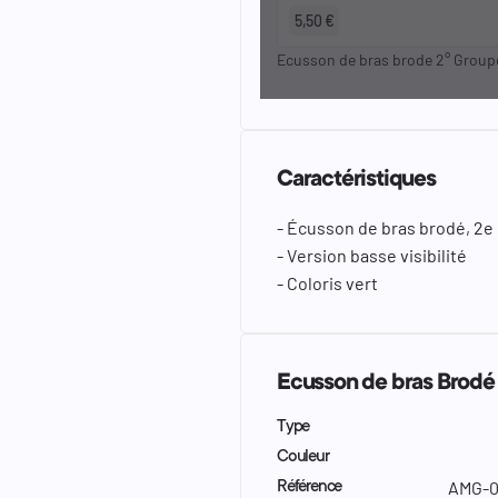
5,50 €
Ecusson de bras brode 2° Grou
Caractéristiques
- Écusson de bras brodé, 2
- Version basse visibilité
- Coloris vert
Ecusson de bras Brodé 
Type
Couleur
AMG-0
Référence