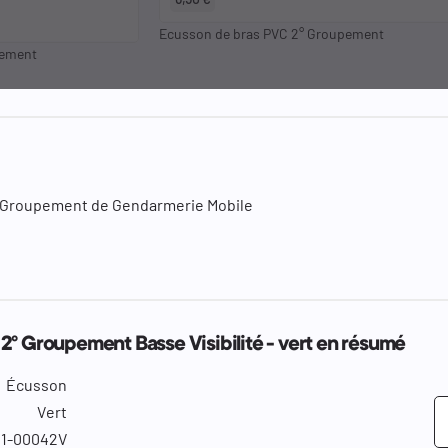
Ecusson de bras PVC 2° Groupement
pement
e Groupement de Gendarmerie Mobile
2° Groupement Basse Visibilité - vert en résumé
Écusson
Vert
1-00042V