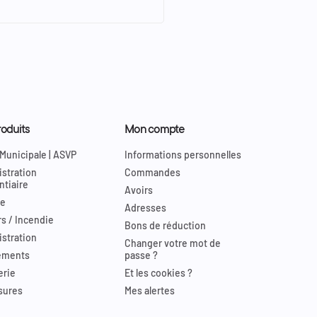
oduits
Mon compte
 Municipale | ASVP
Informations personnelles
stration
Commandes
ntiaire
Avoirs
re
Adresses
s / Incendie
Bons de réduction
stration
Changer votre mot de
ements
passe ?
erie
Et les cookies ?
sures
Mes alertes