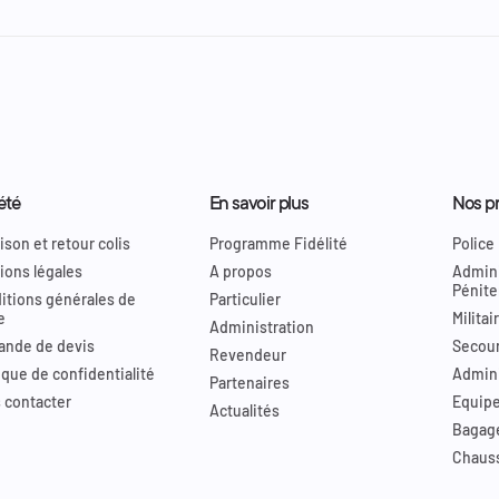
été
En savoir plus
Nos pr
ison et retour colis
Programme Fidélité
Police
ions légales
A propos
Admini
Pénite
itions générales de
Particulier
e
Militai
Administration
nde de devis
Secour
Revendeur
ique de confidentialité
Admini
Partenaires
 contacter
Equip
Actualités
Bagag
Chaus