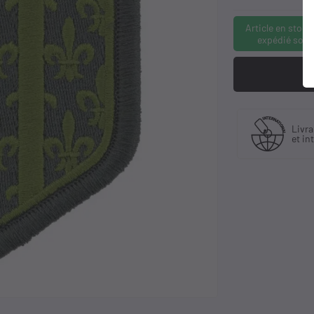
Article en stock
expédié sous
Fabriquant
Livraison en Fra
et distributeur
et international
exclusif