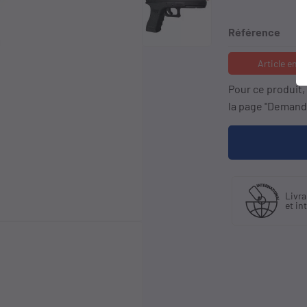
Référence
Article en 
Pour ce produit
la page "Demande
Fabriquant
Livraison en France
et distributeur
et international
exclusif