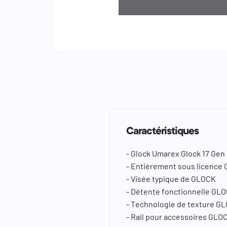
keyboard_arrow_left
keyboard_arrow_right
Caractéristiques
- Glock Umarex Glock 17 Gen 
- Entièrement sous licence 
- Visée typique de GLOCK
- Détente fonctionnelle GLO
- Technologie de texture GL
- Rail pour accessoires GLO