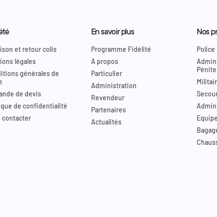
été
En savoir plus
Nos pr
ison et retour colis
Programme Fidélité
Police
ions légales
A propos
Admini
Pénite
itions générales de
Particulier
e
Militai
Administration
nde de devis
Secour
Revendeur
ique de confidentialité
Admini
Partenaires
 contacter
Equip
Actualités
Bagag
Chaus