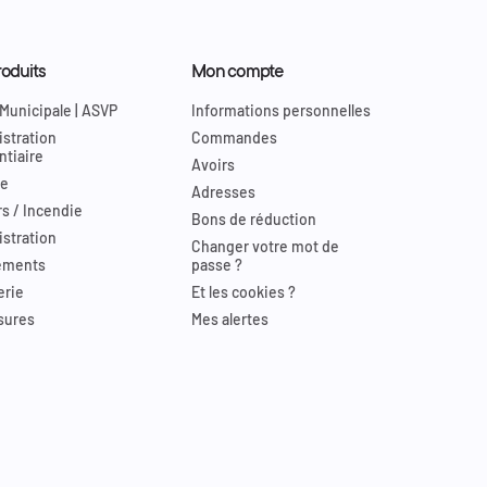
oduits
Mon compte
 Municipale | ASVP
Informations personnelles
stration
Commandes
ntiaire
Avoirs
re
Adresses
s / Incendie
Bons de réduction
stration
Changer votre mot de
ements
passe ?
erie
Et les cookies ?
sures
Mes alertes