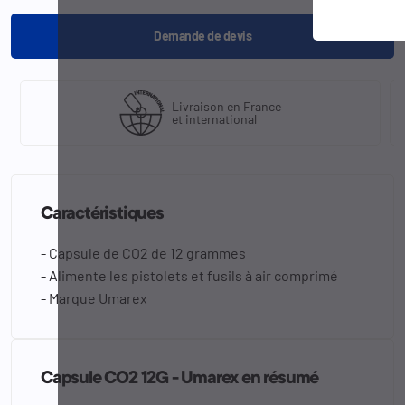
Demande de devis
Livraison en France
et international
Caractéristiques
- Capsule de CO2 de 12 grammes
- Alimente les pistolets et fusils à air comprimé
- Marque Umarex
Capsule CO2 12G - Umarex en résumé