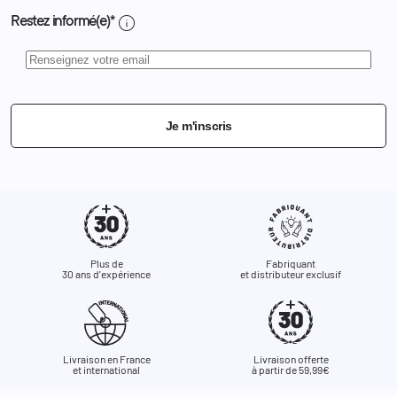
info
Restez informé(e)*
Je m'inscris
Plus de
Fabriquant
30 ans d'expérience
et distributeur exclusif
Livraison en France
Livraison offerte
et international
à partir de 59,99€