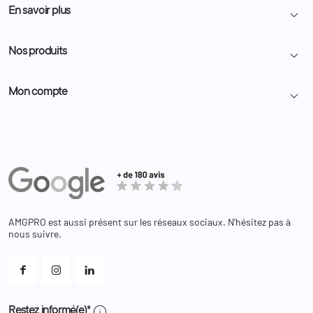
Livraison et retour colis
En savoir plus

Mentions légales
Conditions générales de vente
Programme Fidélité
Nos produits

Demande de devis
A propos
Politique de confidentialité
Particulier
Police Municipale | ASVP
Mon compte

Nous contacter
Administration
Administration Pénitentiaire
Revendeur
Militaire
Informations personnelles
Partenaires
Secours / Incendie
Commandes
Actualités
Administration
Avoirs
Equipements
Adresses
Bagagerie
Bons de réduction
Chaussures
Changer votre mot de passe ?
AMGPRO est aussi présent sur les réseaux sociaux. N'hésitez pas à
Et les cookies ?
nous suivre.
Mes alertes
info
Restez informé(e)*