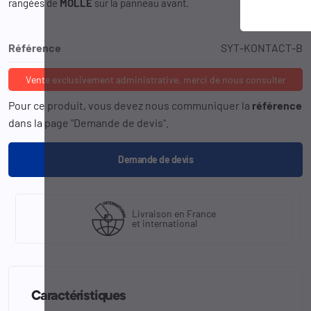
rangées de
MOLLE
sur la panneau avant.
Référence
SYT-KONTACT-B
Vente exclusivement administrative, merci de nous consulter
Pour ce produit, vous devez nous communiquer la
référence
dans la page "Demande de devis".
Demande de devis
Livraison en France
et international
Caractéristiques