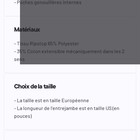
- Poches genouillères internes
Matériaux
- Tissu Ripstop 65% Polyester
- 35% Coton extensible mécaniquement dans les 2
sens
Choix de la taille
- La taille est en taille Européenne
- La longueur de l'entrejambe est en taille US (en
pouces)