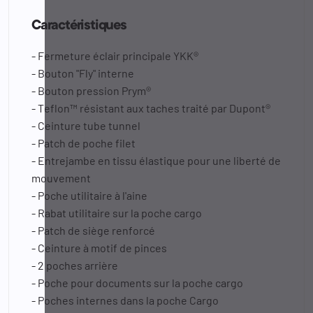
Caractéristiques
- Fermeture éclair principale YKK®
- Bouton "Fly" interne
- Bouton pression Prym®
- Teflon™ résistant aux taches traité par Dupont®
- Ceinture tube tunnel
- Patch de poche filet
- Entrejambe en tissu élastique pour une liberté de
mouvement
- Poche utilitaire à l'aine
- Rabat utilitaire sur la poche cargo
- Patch de siège renforcé
- Ceinture à motif de pinces
- 2 poches arrière
- Poche pour documents sur la poche cargo
- Poches internes dans la poche Cargo