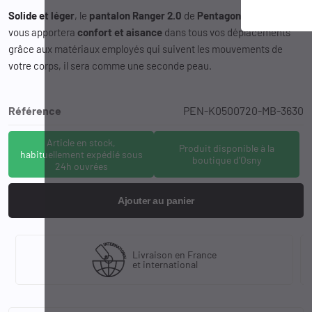
Solide et léger
, le
pantalon Ranger 2.0
de
Pentagon Tactical
vous apportera
confort et aisance
dans tous vos déplacements
grâce aux matériaux employés qui suivent les mouvements de
votre corps, il sera comme une seconde peau.
Référence
PEN-K0500720-MB-3630
Article en stock,
Produit disponible à la
habituellement expédié sous
boutique d'Osny
24h ouvrées
Ajouter au panier
Livraison en France
et international