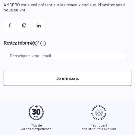
Changer votre mot de passe ?
AMGPRO est aussi présent sur les réseaux sociaux. N'hésitez pas à
Et les cookies ?
nous suivre.
Mes alertes
info
Restez informé(e)*
Je m'inscris
Plus de
Fabriquant
30 ans d'expérience
et distributeur exclusif