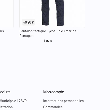
keyboard_arrow_right
keyboard_arrow_left
keyboard_arrow_right
U
46 EU
48 EU
36 EU
38 EU
40 EU
42 EU
44 EU
46 EU
48 EU
30 US
32 US
34 US
49,90 €
ris -
Pantalon tactique Lycos - bleu marine -
Pentagon
oduits
Mon compte
 Municipale | ASVP
Informations personnelles
stration
Commandes