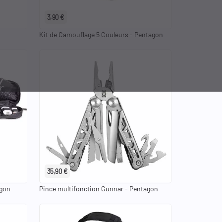
3,90 €
Kit de Camouflage 5 Couleurs - Pentagon
35,90 €
agon
Pince multifonction Gunnar - Pentagon