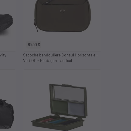
keyboard_arrow_right
2
EU 43
EU 44
EU 45
EU 46
EU 47
69,90 €
vity
Sacoche bandoulière Consul Horizontale -
Vert OD - Pentagon Tactical