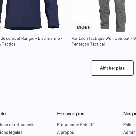
keyboard_arrow_left
38 EU
40 EU
42 EU
44 E
keyboard_arrow_right
XS
S
M
L
XL
2XL
3XL
30 US
32 US
34 US
€
129,95 €
de combat Ranger - bleu marine -
Pantalon tactique Wolf Combat - G
 Tactical
Pentagon Tactical
Afficher plus
été
En savoir plus
Nos pr
ison et retour colis
Programme Fidélité
Police
ions légales
A propos
Admini