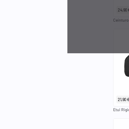
24,90 
Ceinturo
21,90 
Etui Rig