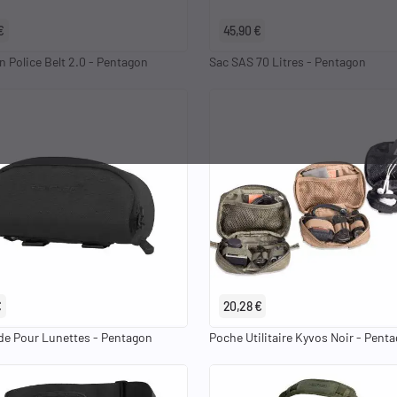
€
45,90 €
n Police Belt 2.0 - Pentagon
Sac SAS 70 Litres - Pentagon
€
20,28 €
ide Pour Lunettes - Pentagon
Poche Utilitaire Kyvos Noir - Pent