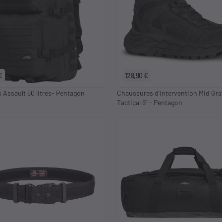
keyboard_arrow_left
EU 39
EU 40
EU 41
EU 4
€
128,90 €
 Assault 50 litres- Pentagon
Chaussures d'intervention Mid Gra
Tactical 6" - Pentagon
2