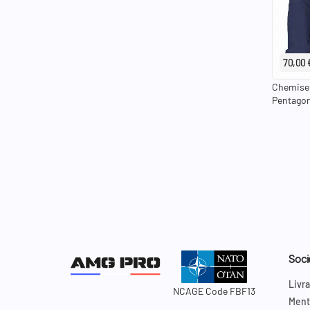
keyboard_arrow_left
70,00 
Chemise 
Pentagon
Soci
Livra
NCAGE Code FBF13
Ment