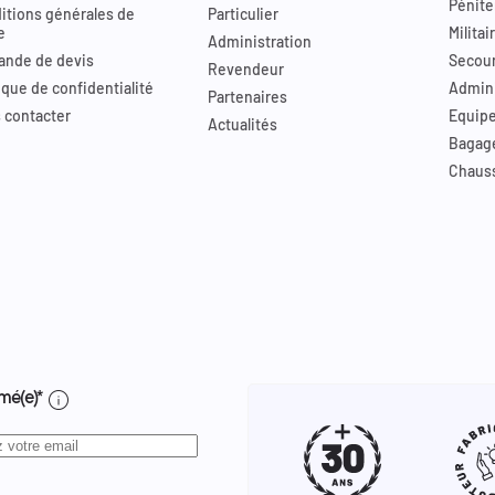
Pénite
itions générales de
Particulier
e
Militai
Administration
nde de devis
Secour
Revendeur
ique de confidentialité
Admini
Partenaires
 contacter
Equip
Actualités
Bagag
Chaus
info
mé(e)*