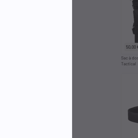
50,00 
Sac à dos
Tactical
1