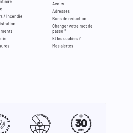
ntiaire
Avoirs
re
Adresses
s / Incendie
Bons de réduction
stration
Changer votre mot de
ements
passe ?
erie
Et les cookies ?
sures
Mes alertes