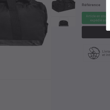
Référence
Article en stock
expédié sous
keyboard_arrow_right
quant
Livraison en France
Liv
stributeur
et international
à p
sif