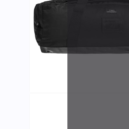
Identifiants
Porte-cartes
Fabri
et di
exclu