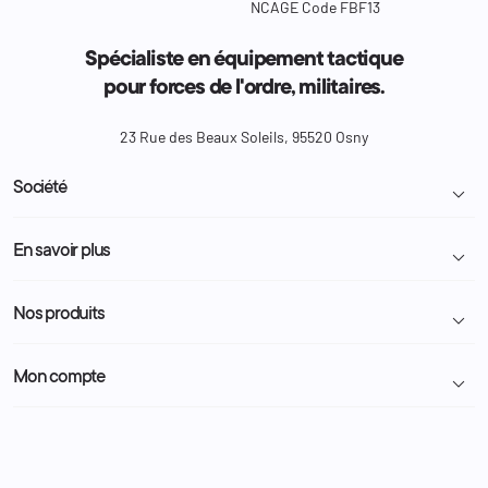
NCAGE Code FBF13
Spécialiste en équipement tactique
pour forces de l'ordre, militaires.
23 Rue des Beaux Soleils, 95520 Osny
Société

Livraison et retour colis
En savoir plus

Mentions légales
Conditions générales de vente
Programme Fidélité
Nos produits

Demande de devis
A propos
Politique de confidentialité
Particulier
Police Municipale | ASVP
Mon compte

Nous contacter
Administration
Administration Pénitentiaire
Revendeur
Militaire
Informations personnelles
Partenaires
Secours / Incendie
Commandes
Actualités
Administration