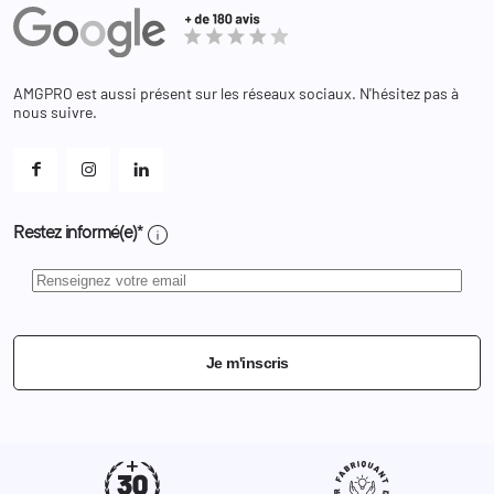
Avoirs
Equipements
Adresses
Bagagerie
Bons de réduction
Chaussures
Changer votre mot de passe ?
AMGPRO est aussi présent sur les réseaux sociaux. N'hésitez pas à
Et les cookies ?
nous suivre.
Mes alertes
info
Restez informé(e)*
Je m'inscris