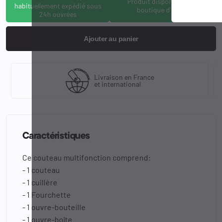
Produit disponible à la
habituellement expédié sous
boutique d'Osny
24h ouvrées
Ajouter au panier
Livraison en France
et international
Caractéristiques
Ce couteau multifonction comprend:
- 1 couteau
- 1 cuillère
- 1 Fourchette
- 1 ouvre-bouteille
- 1 ouvre-boîte