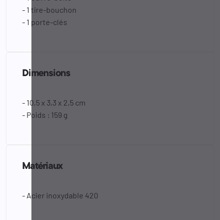
- 1 tire-bouchon
- 1 porte-clés
Dimensions
- 10,5 x 3,3 x 2,5 cm
- Poids : 159 g
Matériaux
- Acier inoxydable 420