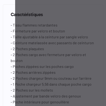
Caractéristiques
- Tissu flammes retardantes
- Fermeture par velcro et bouton
- Taille ajustable à la ceinture par sangle velcro
- Ceinture matelassée avec passants de ceinturon
- 2 Poches plaquées
- 2 Poches cargo avec fermeture par velcro et
bouton
- Poches zippées sur les poches cargo
- 2 Poches arrières zippées
- 2 Poches chargeur 9mm ou couteau sur l'arrière
- 1 Poche chargeur 5.56 dans chaque poche cargo
- 2 Poches sur les mollets
- Ajustement par bande velcro des genoux
- Poche intérieure pour genouillère