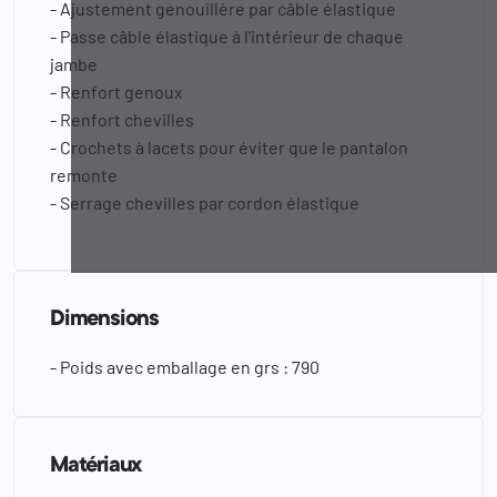
- Ajustement genouillère par câble élastique
- Passe câble élastique à l'intérieur de chaque
jambe
- Renfort genoux
- Renfort chevilles
- Crochets à lacets pour éviter que le pantalon
remonte
- Serrage chevilles par cordon élastique
Dimensions
- Poids avec emballage en grs : 790
Matériaux