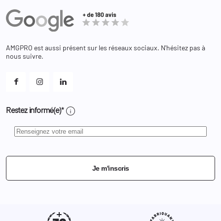
Administration
Avoirs
Equipements
Adresses
Bagagerie
Bons de réduction
Chaussures
Changer votre mot de passe ?
AMGPRO est aussi présent sur les réseaux sociaux. N'hésitez pas à
Et les cookies ?
nous suivre.
Mes alertes
info
Restez informé(e)*
Je m'inscris