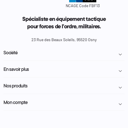
NCAGE Code FBF13
Spécialiste en équipement tactique
pour forces de l'ordre, militaires.
23 Rue des Beaux Soleils, 95520 Osny
Société

Livraison et retour colis
En savoir plus

Mentions légales
Conditions générales de vente
Programme Fidélité
Nos produits

Demande de devis
A propos
Politique de confidentialité
Particulier
Police Municipale | ASVP
Mon compte

Nous contacter
Administration
Administration Pénitentiaire
Revendeur
Militaire
Informations personnelles
Partenaires
Secours / Incendie
Commandes
Actualités