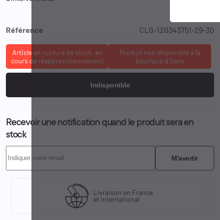
Référence
CLG-120343751-29-30
Article en rupture de stock, en
Produit non disponible à la
cours de réapprovisionnement
boutique d'Osny
Indisponible
Recevoir une notification quand le produit sera en
stock
M'avertir
Livraison en France
et international