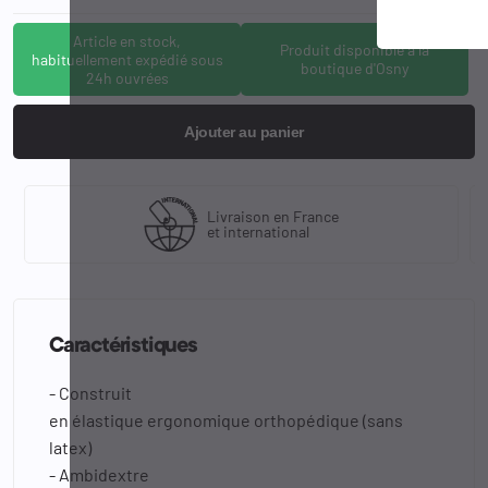
Article en stock,
Produit disponible à la
habituellement expédié sous
boutique d'Osny
24h ouvrées
Ajouter au panier
Livraison en France
et international
Caractéristiques
-
Construit
en
élastique
ergonomique
orthopédique
(
sans
latex)
-
Ambidextre