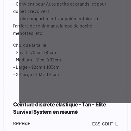
-
Convient pour Auto
petits et grands,
et
pour
du
petit
revolvers
- Trois
compartiments
supplémentaires
à
l'arrière
de tenir
mags
, lampe de poche,
menottes,
etc
Choix de la taille
-
Small
-
70cm
à
81cm
-
Medium -
81cm
à
92cm
-
Large -
92cm
à
103cm
-
X
-Large -
103
à
114cm
Ceinture discrète élastique - Tan - Elite
Survival System en résumé
ESS-CDHT-L
Référence