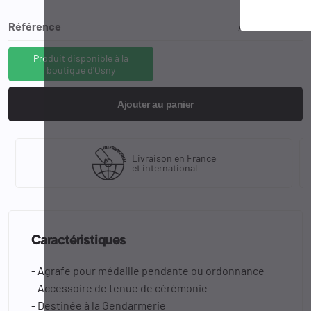
Référence
AGR-MED-EG
Produit disponible à la
boutique d'Osny
Ajouter au panier
Livraison en France
et international
Caractéristiques
- Agrafe pour médaille pendante ou ordonnance
- Accessoire de tenue de cérémonie
- Destinée à la Gendarmerie