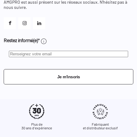
AMGPRO est aussi présent sur les réseaux sociaux. N'hésitez pas à
Et les cookies ?
nous suivre.
Mes alertes
info
Restez informé(e)*
Je m'inscris
Plus de
Fabriquant
30 ans d'expérience
et distributeur exclusif