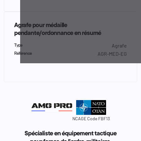
Agrafe pour médaille
pendante/ordonnance en résumé
Agrafe
Type
AGR-MED-EG
Référence
NCAGE Code FBF13
Spécialiste en équipement tactique