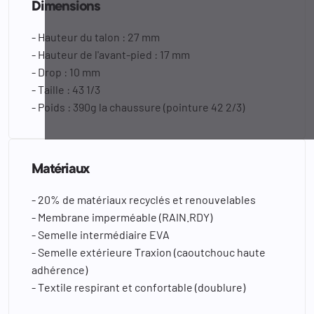
Dimensions
- Hauteur du talon : 27 mm
- Hauteur de l'avant-pied : 17 mm
- Drop : 10 mm
- Taille : 43 1/3
- Poids : 390g la chaussure (pointure 42 2/3)
Matériaux
- 20% de matériaux recyclés et renouvelables
- Membrane imperméable (RAIN.RDY)
- Semelle intermédiaire EVA
- Semelle extérieure Traxion (caoutchouc haute
adhérence)
- Textile respirant et confortable (doublure)