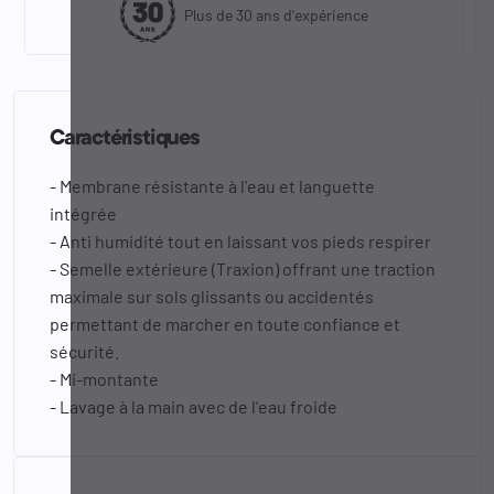
Plus de 30 ans d'expérience
Caractéristiques
- Membrane résistante à l'eau et languette
intégrée
- Anti humidité tout en laissant vos pieds respirer
- Semelle extérieure (Traxion) offrant une traction
maximale sur sols glissants ou accidentés
permettant de marcher en toute confiance et
sécurité.
- Mi-montante
- Lavage à la main avec de l'eau froide