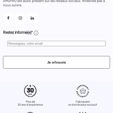
AMGPRO est aussi présent sur les réseaux sociaux. N'hésitez pas à
Et les cookies ?
nous suivre.
Mes alertes
info
Restez informé(e)*
Je m'inscris
Plus de
Fabriquant
30 ans d'expérience
et distributeur exclusif