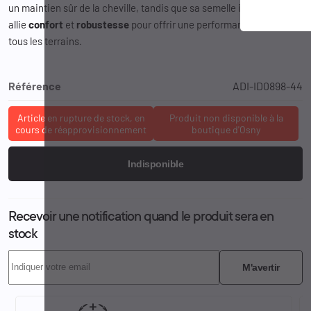
un maintien sûr de la cheville, tandis que sa semelle intermédiaire
allie
confort
et
robustesse
pour offrir une performance fiable sur
tous les terrains.
Référence
ADI-ID0898-44
Article en rupture de stock, en
Produit non disponible à la
cours de réapprovisionnement
boutique d'Osny
Indisponible
Recevoir une notification quand le produit sera en
stock
M'avertir