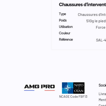
Chaussures d'intervent
Chaussures d'in
Type
510g le pied
Poids
Force 
Utilisation
Couleur
SAL-4
Référence
Soci
Livra
NCAGE Code FBF13
Ment
Cond