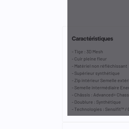
Caractéristiques
- Tige : 3D Mesh
- Cuir pleine fleur
- Matériel non réfléchissant
- Supérieur synthétique
- Zip intérieur Semelle exté
- Semelle intermédiaire Ene
- Châssis : Advanced= Chas
- Doublure : Synthétique
- Technologies : Sensifit™ /