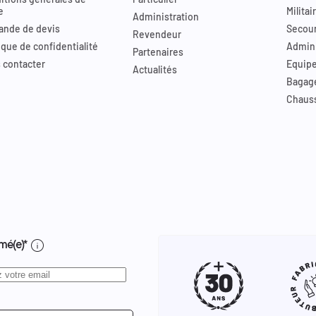
e
Militai
Administration
nde de devis
Secour
Revendeur
ique de confidentialité
Admini
Partenaires
 contacter
Equip
Actualités
Bagag
Chaus
info
mé(e)*