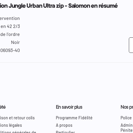
ion Jungle Urban Ultra zip - Salomon en résumé
tervention
 en 42 2/3
de l'ordre
Noir
06093-40
été
En savoir plus
Nos pr
ison et retour colis
Programme Fidélité
Police
ions légales
A propos
Admini
Pénite
itions générales de
Particulier