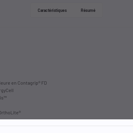
Caractéristiques
Résumé
rieure en Contagrip® FD
rgyCell
sis™
 OrthoLite®