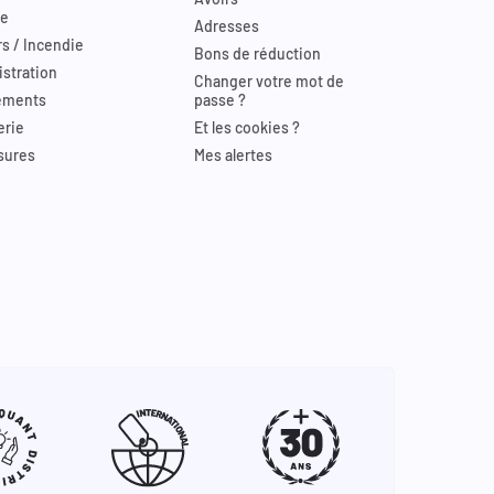
re
Adresses
s / Incendie
Bons de réduction
stration
Changer votre mot de
ements
passe ?
erie
Et les cookies ?
sures
Mes alertes