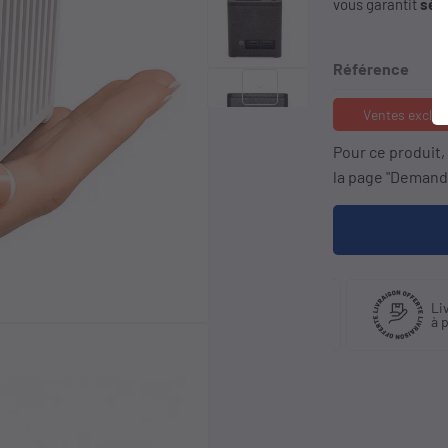
vous garantit
sécu
Référence
keyboard_arrow_right
Ventes exclus
Pour ce produit
la page "Demande
quant
Livraison en France
Livr
tributeur
et international
à pa
if