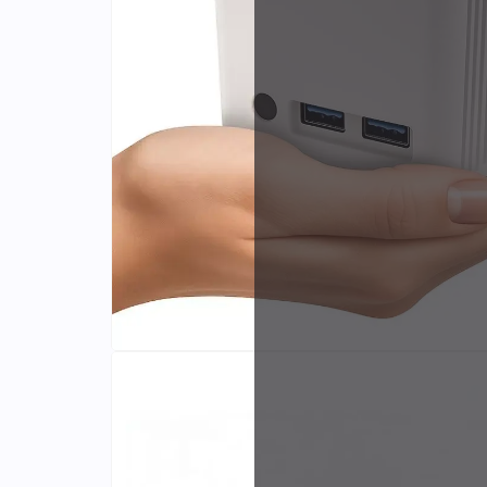
Identifiants
Porte-cartes
Fabri
et dis
exclus