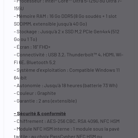
- Processeur : Intel® Core™ Ultra 5-125U ou Ultra 7-
155U
- Mémoire RAM : 16 Go DDR5 (8 Go soudés + 1 slot
SODIMM, extensible jusqu’à 40 Go)
- Stockage : Jusqu’à 2 x SSD M.2 PCIe Gen4x4 (512
Go ou 1 To)
- Écran : 16” FHD+
- Connectivité : USB 3.2, Thunderbolt™ 4, HDMI, Wi-
Fi 6E, Bluetooth 5.2
- Système d’exploitation : Compatible Windows 11
64-bit
- Autonomie : Jusqu’à 18 heures (batterie 73 Wh)
- Couleur : Graphite
- Garantie : 2 ans (extensible)
- Sécurité & conformité
- Chiffrement : AES-256 CBC, RSA 4096, NFC HSM
- Module NFC HSM interne : 1 module sous la pavé
tactile : au choix PassCypher NFC HSM ou