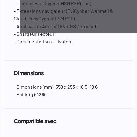
- Licence PassCypher HSM PGP (1 an)
- Extensions navigateur (EviCypher Webmail &
Cloud, PassCypher HSM PGP)
- Application Android EviDNS Zeroconf
- Chargeur secteur
- Documentation utilisateur
Dimensions
- Dimensions (mm): 358 x 253 x 18,5~19,6
- Poids (g): 1260
Compatible avec