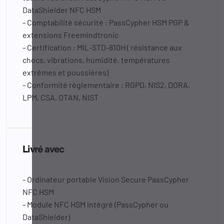
DataShielder NFC HSM
- Comptabilité sécurité : PassCypher HSM PGP &
extensions Freemindtronic
- Certification : MIL-STD-810H ( résistance aux
chocs, vibrations, humidité, températures
extrêmes et poussières)
- Conformité réglementaire : RGPD, NIS2, DORA,
LPM, CSA, OTAN, NIST
Livré avec
- Ordinateur portable Vision Secure PassCypher
NFC HSM
- Module NFC HSM intégré (PassCypher ou
DataShielder)