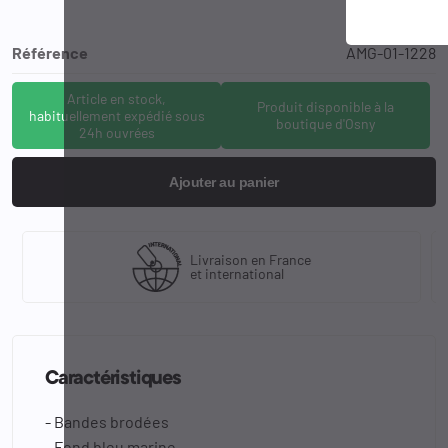
Référence
AMG-01-1228
Article en stock,
Produit disponible à la
habituellement expédié sous
boutique d'Osny
24h ouvrées
Ajouter au panier
Livraison en France
et international
Caractéristiques
- Bandes brodées
- Fond bleu marine