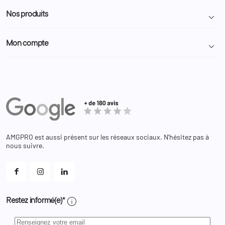
Conditions générales de vente
Programme Fidélité
Nos produits

Demande de devis
A propos
Politique de confidentialité
Particulier
Police Municipale | ASVP
Mon compte

Nous contacter
Administration
Administration Pénitentiaire
Revendeur
Militaire
Informations personnelles
Partenaires
Secours / Incendie
Commandes
Actualités
Administration
Avoirs
Equipements
Adresses
Bagagerie
Bons de réduction
Chaussures
Changer votre mot de passe ?
AMGPRO est aussi présent sur les réseaux sociaux. N'hésitez pas à
Et les cookies ?
nous suivre.
Mes alertes
info
Restez informé(e)*