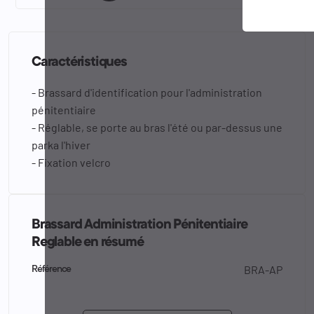
Caractéristiques
- Brassard d'identification pour l'administration
pénitentiaire
- Réglable, se porte au bras l'été ou par-dessus une
parka l'hiver
- Fixation velcro
Brassard Administration Pénitentiaire
Reglable en résumé
BRA-AP
Référence