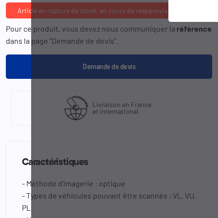
Article en rupture de stock, en cours de réapprovisionnement
Pour ce produit, vous devez nous communiquer la
référence
dans la page "Demande de devis".
Demande de devis
Livraison en France
et international
Caractéristiques
- Méthode d'imagerie : optique
- Types de véhicules pouvant être scannés : VL, VU,
PL