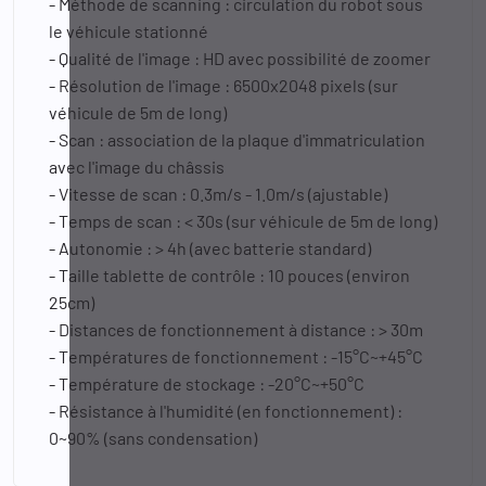
- Méthode de scanning : circulation du robot sous
le véhicule stationné
- Qualité de l'image : HD avec possibilité de zoomer
- Résolution de l'image : 6500x2048 pixels (sur
véhicule de 5m de long)
- Scan : association de la plaque d'immatriculation
avec l'image du châssis
- Vitesse de scan : 0.3m/s - 1.0m/s (ajustable)
- Temps de scan : < 30s (sur véhicule de 5m de long)
- Autonomie : > 4h (avec batterie standard)
- Taille tablette de contrôle : 10 pouces (environ
25cm)
- Distances de fonctionnement à distance : > 30m
- Températures de fonctionnement : -15°C~+45°C
- Température de stockage : -20°C~+50°C
- Résistance à l'humidité (en fonctionnement) :
0~90% (sans condensation)