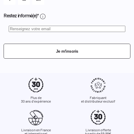
info
Restez informé(e)*
Je m'inscris
Plus de
Fabriquant
30 ans d'expérience
et distributeur exclusif
Livraison en France
Livraison offerte
et international
à partir de 59,99€