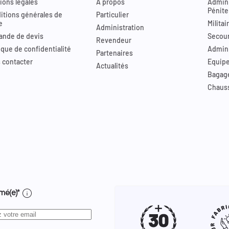
ions légales
A propos
Admini
Pénite
itions générales de
Particulier
e
Militai
Administration
nde de devis
Secour
Revendeur
ique de confidentialité
Admini
Partenaires
 contacter
Equip
Actualités
Bagag
Chaus
info
mé(e)*