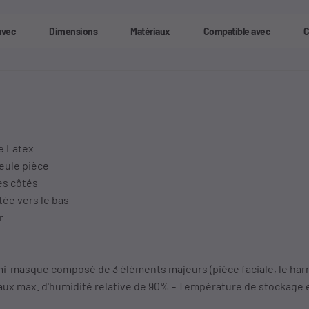
avec
Dimensions
Matériaux
Compatible avec
C
e Latex
seule pièce
les côtés
tée vers le bas
r
i-masque composé de 3 éléments majeurs (pièce faciale, le harnai
Taux max. d'humidité relative de 90% - Température de stockage 