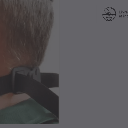
Fabriquant
Livraison en France
et distributeur
et international
exclusif