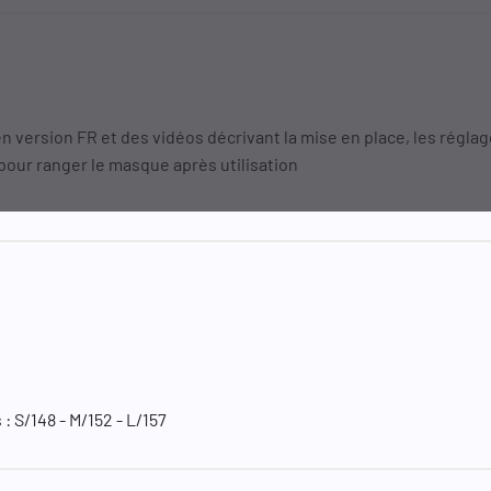
 en version FR et des vidéos décrivant la mise en place, les régla
 pour ranger le masque après utilisation
 : S/148 - M/152 - L/157