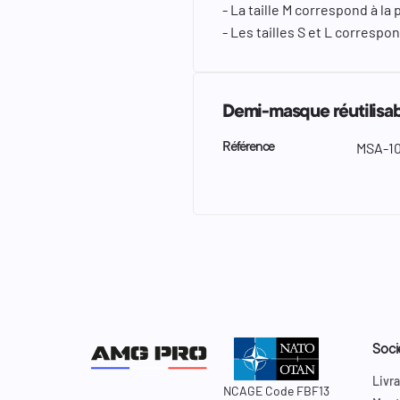
- La taille M correspond à la
- Les tailles S et L corresp
Demi-masque réutilisab
MSA-1
Référence
Soci
Livra
NCAGE Code FBF13