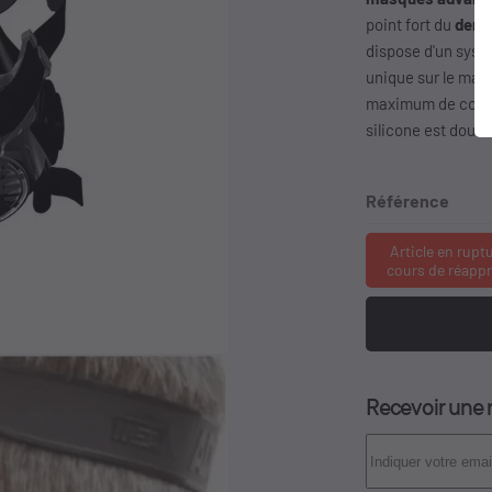
point fort du
demi
dispose d'un syst
unique sur le marc
maximum de confort
silicone est doux 
Référence
Article en rupt
cours de réapp
Recevoir une n