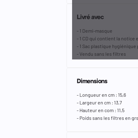
Livré avec
- 1 Demi-masque
- 1 CD qui contient la notice
- 1 Sac plastique hygiénique
- Vendu sans les filtres
Dimensions
- Longueur en cm : 15,6
- Largeur en cm : 13,7
- Hauteur en com : 11,5
- Poids sans les filtres en grs