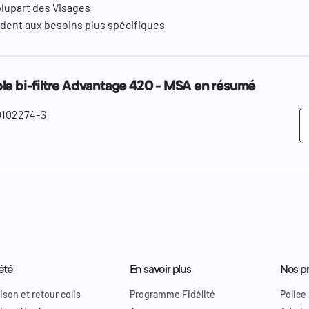
 plupart des Visages
ondent aux besoins plus spécifiques
le bi-filtre Advantage 420 - MSA en résumé
0102274-S
été
En savoir plus
Nos pr
ison et retour colis
Programme Fidélité
Police