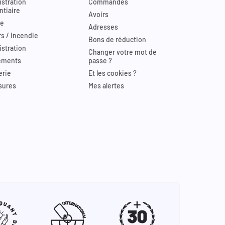
stration
Commandes
ntiaire
Avoirs
re
Adresses
s / Incendie
Bons de réduction
stration
Changer votre mot de
ements
passe ?
erie
Et les cookies ?
sures
Mes alertes