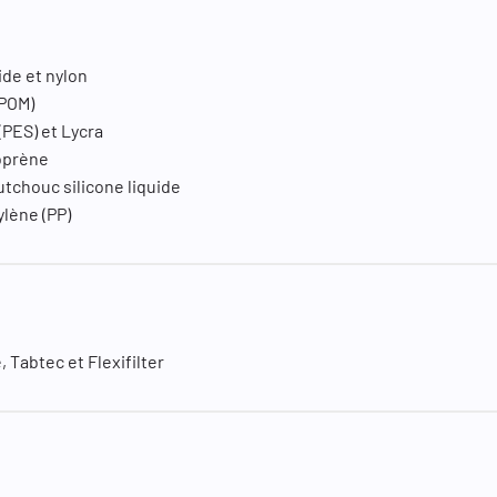
uide et nylon
(POM)
 (PES) et Lycra
éoprène
utchouc silicone liquide
ylène (PP)
, Tabtec et Flexifilter