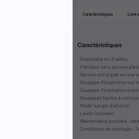
Caractéristiques
Livré 
Caractéristiques
- Disponible en 3 tailles
- Fabriqué sans aucune pièc
- Harnais extra-plat en une 
- Soupape d'inspiration sur 
- Soupape d'expiration orien
- Soupapes faciles à nettoye
- Mode "sangle d'attente"
- Levier innovant
- Maintenance possible : dem
- Conditions de stockage : 