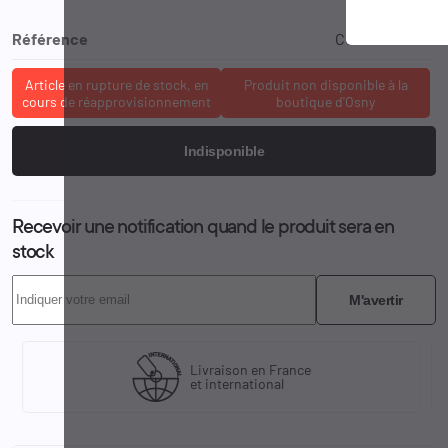
Référence
COND-XPC-SM
Article en rupture de stock, en
Produit non disponible à la
cours de réapprovisionnement
boutique d'Osny
Indisponible
Recevoir une notification quand le produit sera en
stock
M'avertir
Livraison en France
et international