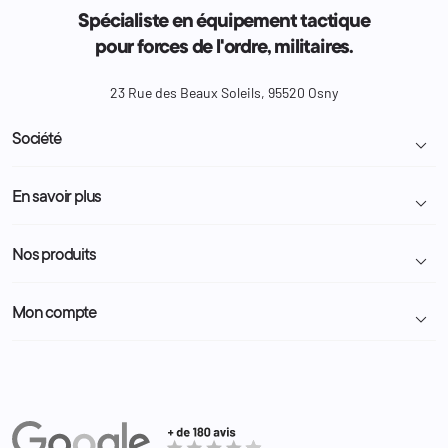
Spécialiste en équipement tactique
pour forces de l'ordre, militaires.
23 Rue des Beaux Soleils, 95520 Osny
Société

Livraison et retour colis
En savoir plus

Mentions légales
Conditions générales de vente
Programme Fidélité
Nos produits

Demande de devis
A propos
Politique de confidentialité
Particulier
Police Municipale | ASVP
Mon compte

Nous contacter
Administration
Administration Pénitentiaire
Revendeur
Militaire
Informations personnelles
Partenaires
Secours / Incendie
Commandes
Actualités
Administration
Avoirs
Equipements
Adresses