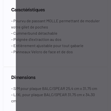
Caractéristiques
- Pourvu de passant MOLLE permettant de moduler
votre gilet de poches
- Cummerbund détachable
- Poignée d'extraction au dos
- Entièrement ajustable pour tout gabarie
- Panneaux Velcro de face et de dos
Dimensions
- S/M pour plaque BALC/SPEAR 25,4 cm x 31,75 cm
- L/XL pour plaque BALC/SPEAR 31,75 cm x 34,30
cm