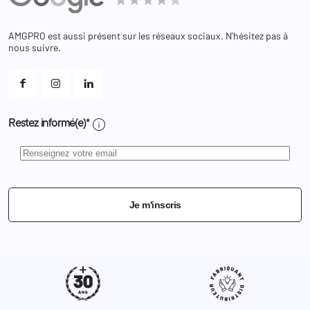
Bagagerie
Bons de réduction
Chaussures
Changer votre mot de passe ?
AMGPRO est aussi présent sur les réseaux sociaux. N'hésitez pas à
Et les cookies ?
nous suivre.
Mes alertes
info
Restez informé(e)*
Je m'inscris