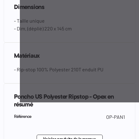
Dimensions
- Taille unique
-
Dim
. (déplié) 220 x 145 cm
Matériaux
-
Rip-stop
100% Polyester 210T enduit PU
Poncho US Polyester Ripstop - Opex en
résumé
OP-PAN1
Référence