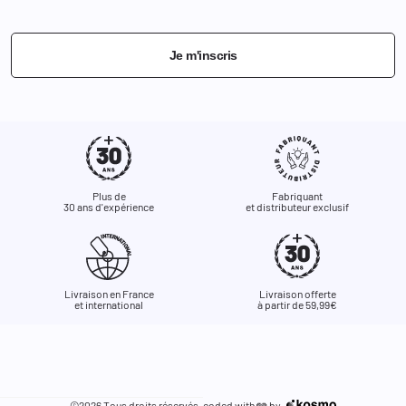
Je m'inscris
Plus de
Fabriquant
30 ans d'expérience
et distributeur exclusif
Livraison en France
Livraison offerte
et international
à partir de 59,99€
©2026 Tous droits réservés. coded with
by
🩶