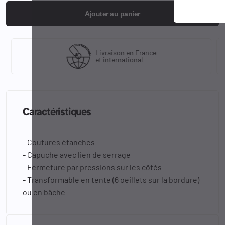
Ajouter au panier
Livraison en France
et international
Caractéristiques
- Coutures étanches
- Capuche avec lien de serrage
- Fermeture par pressions sur les côtés
- Transformable en tente (6
oeillets
sur la bordure)
ou en bâche