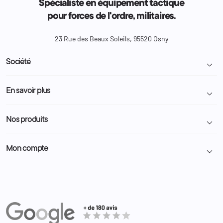
Spécialiste en équipement tactique
pour forces de l'ordre, militaires.
23 Rue des Beaux Soleils, 95520 Osny
Société

Livraison et retour colis
En savoir plus

Mentions légales
Conditions générales de vente
Programme Fidélité
Nos produits

Demande de devis
A propos
Politique de confidentialité
Particulier
Police Municipale | ASVP
Mon compte

Nous contacter
Administration
Administration Pénitentiaire
Revendeur
Militaire
Informations personnelles
Partenaires
Secours / Incendie
Commandes
Actualités
Administration
Avoirs
Equipements
Adresses
Bagagerie