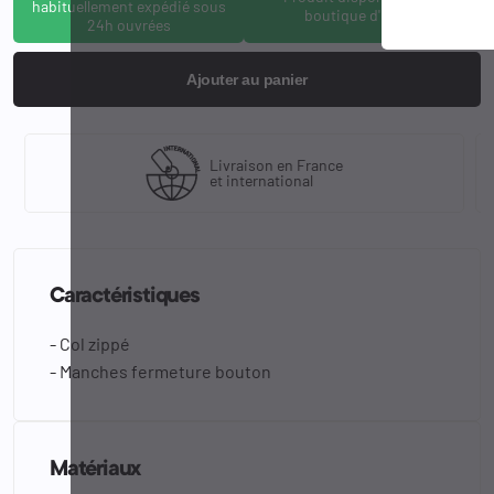
habituellement expédié sous
boutique d'Osny
24h ouvrées
Ajouter au panier
Livraison en France
et international
Caractéristiques
- Col zippé
- Manches fermeture bouton
Matériaux