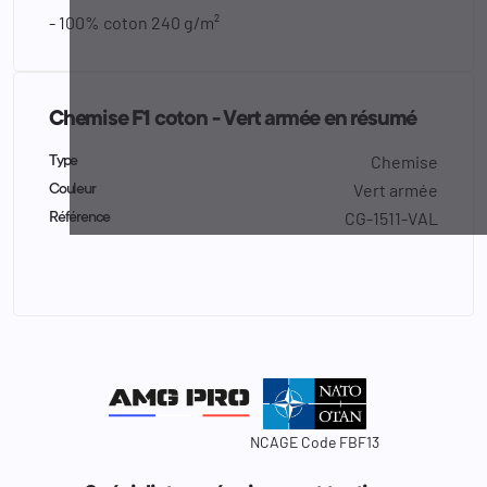
- 100% coton 240 g/m²
Chemise F1 coton - Vert armée en résumé
Chemise
Type
Vert armée
Couleur
CG-1511-VAL
Référence
NCAGE Code FBF13