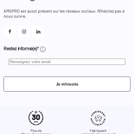
Bons de réduction
Chaussures
Changer votre mot de passe ?
AMGPRO est aussi présent sur les réseaux sociaux. N'hésitez pas à
Et les cookies ?
nous suivre.
Mes alertes
info
Restez informé(e)*
Je m'inscris
Plus de
Fabriquant
30 ans d'expérience
et distributeur exclusif