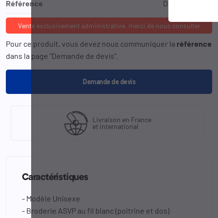
Référence
DMB-1560-XXS
Vente exclusivement administrative, merci de nous consulter
Pour ce produit, vous devez nous communiquer la
référence
dans la page "Demande de devis".
Demande de devis
Livraison en France
et international
Caractéristiques
- Modèle Unisexe
- Broderie ASVP au fil blanc (poitrine et dos)