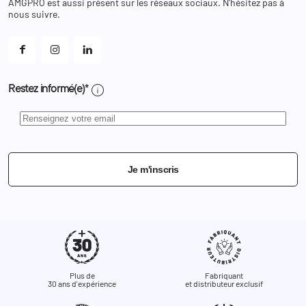
AMGPRO est aussi présent sur les réseaux sociaux. N'hésitez pas à
Et les cookies ?
nous suivre.
Mes alertes
info
Restez informé(e)*
Je m'inscris
Plus de
Fabriquant
30 ans d'expérience
et distributeur exclusif