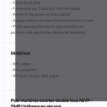
- Col en bord côte
- Fermeture par 2 boutons teint en masse
- Renforts d'épaules en tissu satiné
- Support Velcro sur manches (écussons 6 x 7 cm)
- Poche passepoilée porte stylo invisible sur
poitrine côté gauche (au dessus de la bande)
Matériaux
- 50% coton
- 50% polyester
- 320 g/m² double face piqué
Polo manches courtes double face ASVP -
DMB Uniforme en résumé