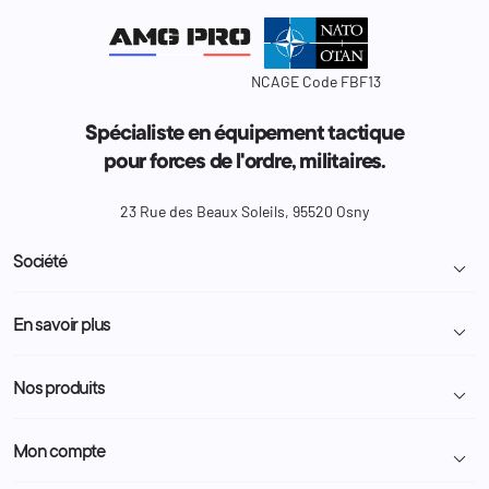
NCAGE Code FBF13
Spécialiste en équipement tactique
pour forces de l'ordre, militaires.
23 Rue des Beaux Soleils, 95520 Osny
Société

Livraison et retour colis
En savoir plus

Mentions légales
Conditions générales de vente
Programme Fidélité
Nos produits

Demande de devis
A propos
Politique de confidentialité
Particulier
Police Municipale | ASVP
Mon compte

Nous contacter
Administration
Administration Pénitentiaire