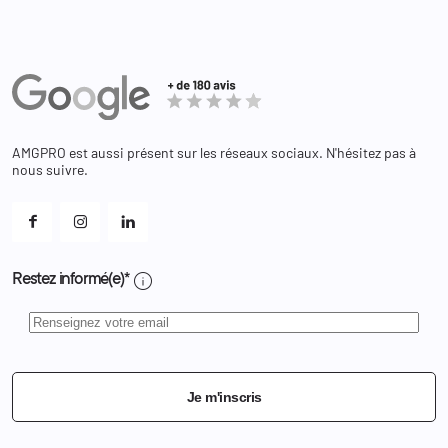
Revendeur
Militaire
Informations personnelles
Partenaires
Secours / Incendie
Commandes
Actualités
Administration
Avoirs
Equipements
Adresses
Bagagerie
Bons de réduction
Chaussures
Changer votre mot de passe ?
AMGPRO est aussi présent sur les réseaux sociaux. N'hésitez pas à
Et les cookies ?
nous suivre.
Mes alertes
info
Restez informé(e)*
Je m'inscris