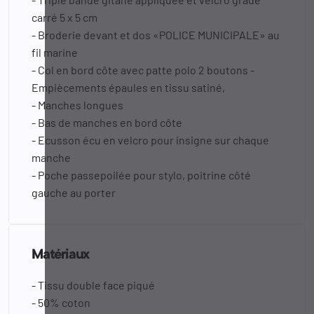
carré 5 x 5 cm
- Broderie devant et dos «POLICE MUNICIPALE» au
fil marine
- Col en bord côte avec patte polo 2 boutons -
Empiècements épaules en tissu satiné,
- Manches longues
- Bas de manches en bord côte
- Ecusson écu en velcro pour insigne sur chaque
manche
- Poche passepoilée pour stylo, poitrine côté
gauche au porter
Matériaux
- Tissu double face piqué
- 50% coton