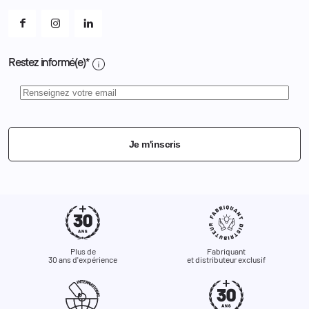
Mes alertes
info
Restez informé(e)*
Je m'inscris
Plus de
Fabriquant
30 ans d'expérience
et distributeur exclusif