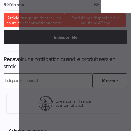
Référence
BK-44HT01BK-G
Article en rupture de stock, en
Produit non disponible à la
cours de réapprovisionnement
boutique d'Osny
Indisponible
Recevoir une notification quand le produit sera en
stock
M'avertir
Livraison en France
et international