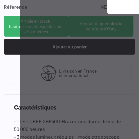
Référence
NEX-TA30CMAX
Article en stock,
Produit disponible à la
habituellement expédié sous
boutique d'Osny
24h ouvrées
Ajouter au panier
Livraison en France
et international
Caractéristiques
- 1 LED CREE XHP50D-Hi avec une durée de vie de
50 000 heures
- 3 modes lumineux régulés + mode stroboscope