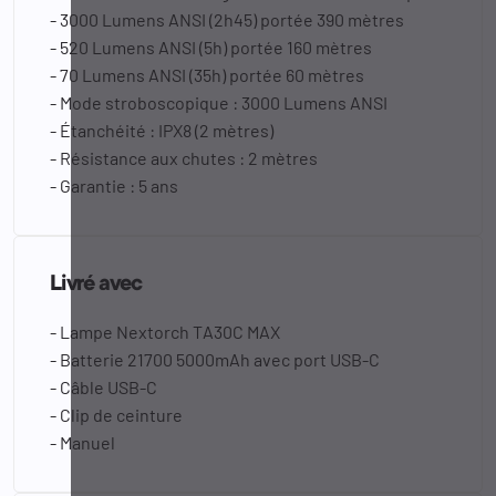
- 3000 Lumens ANSI (2h45) portée 390 mètres
- 520 Lumens ANSI (5h) portée 160 mètres
- 70 Lumens ANSI (35h) portée 60 mètres
- Mode stroboscopique : 3000 Lumens ANSI
- Étanchéité : IPX8 (2 mètres)
- Résistance aux chutes : 2 mètres
- Garantie : 5 ans
Livré avec
- Lampe Nextorch TA30C MAX
- Batterie 21700 5000mAh avec port USB-C
- Câble USB-C
- Clip de ceinture
- Manuel