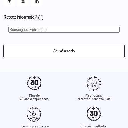
info
Restez informé(e)*
Je m'inscris
Plus de
Fabriquant
30 ans d'expérience
et distributeur exclusif
Livraison en France
Livraison offerte