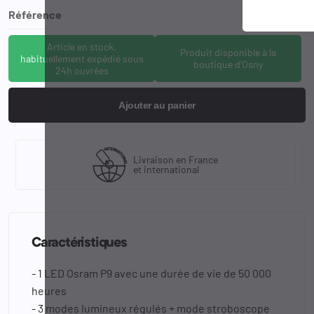
Référence
NEX-TA22
Article en stock,
Produit disponible à la
habituellement expédié sous
boutique d'Osny
24h ouvrées
Ajouter au panier
Livraison en France
et international
Caractéristiques
- 1 LED Osram P9 avec une durée de vie de 50 000
heures
- 3 modes lumineux régulés + mode stroboscope