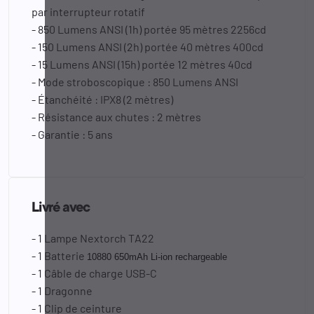
par interrupteur rotatif
- 850 Lumens ANSI (1h) portée 95 mètres 2256cd
- 150 Lumens ANSI (2h) portée 40 mètres 400cd
- 15 Lumens ANSI (15h) portée 12 mètres 40cd
- Mode stroboscopique : 850 Lumens ANSI
- Étanchéité : IPX8 (2 mètres)
- Résistance aux chutes : 2 mètres
- Garantie : 5 ans
Livré avec
- 1 Lampe Nextorch TA22
- 1 Batterie
10880 650mAh Li-ion rechargeable
- 1 Câble de charge USB-C
- 1 Dragonne
- 1 Clip de ceinture