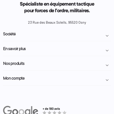
Spécialiste en équipement tactique
pour forces de l'ordre, militaires.
23 Rue des Beaux Soleils, 95520 Osny
Société

Livraison et retour colis
En savoir plus

Mentions légales
Conditions générales de vente
Programme Fidélité
Nos produits

Demande de devis
A propos
Politique de confidentialité
Particulier
Police Municipale | ASVP
Mon compte

Nous contacter
Administration
Administration Pénitentiaire
Revendeur
Militaire
Informations personnelles
Partenaires
Secours / Incendie
Commandes
Actualités
Administration
Avoirs
Equipements
Adresses