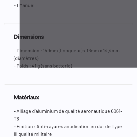
- 1 Manuel
Dimensions
- Dimension : 149mm (Longueur) x 16mm x 14.4mm
(diamètres)
- Poids : 41 g (sans batterie)
Matériaux
- Alliage d’aluminium de qualité aéronautique 6061-
T6
- Finition : Anti-rayures anodisation en dur de Type
III qualité militaire