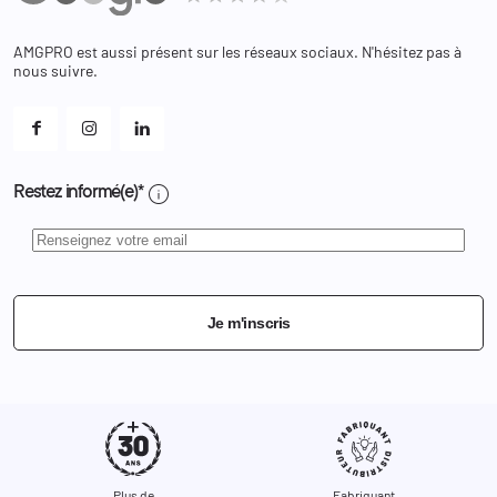
Bagagerie
Bons de réduction
Chaussures
Changer votre mot de passe ?
AMGPRO est aussi présent sur les réseaux sociaux. N'hésitez pas à
Et les cookies ?
nous suivre.
Mes alertes
info
Restez informé(e)*
Je m'inscris
Plus de
Fabriquant