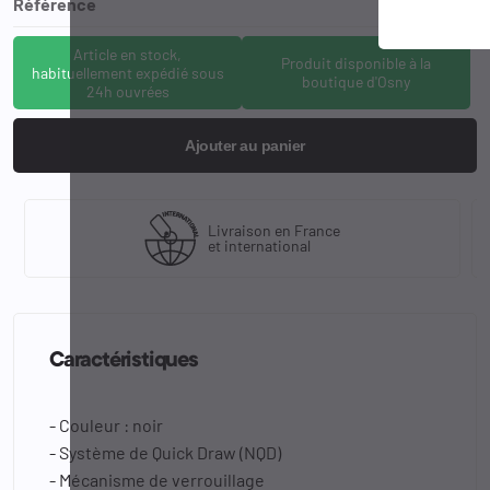
Référence
NEX-V55
Article en stock,
Produit disponible à la
habituellement expédié sous
boutique d'Osny
24h ouvrées
Ajouter au panier
Livraison en France
et international
Caractéristiques
- Couleur : noir
- Système de Quick Draw (NQD)
- Mécanisme de verrouillage