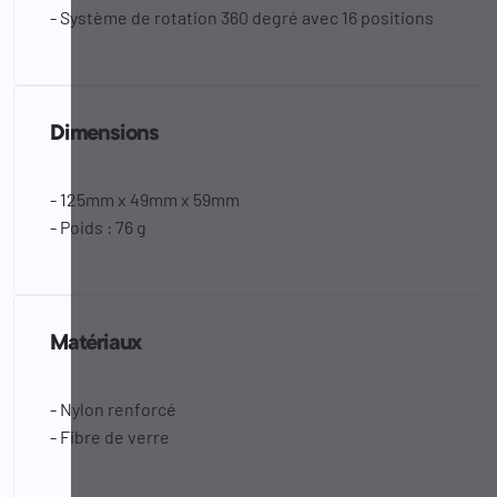
- Système de rotation 360 degré avec 16 positions
Dimensions
- 125mm x 49mm x 59mm
- Poids : 76 g
Matériaux
- Nylon renforcé
- Fibre de verre