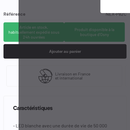
Référence
NEX-P82C
Article en stock,
Produit disponible à la
habituellement expédié sous
boutique d'Osny
24h ouvrées
Ajouter au panier
Livraison en France
et international
Caractéristiques
- LED blanche avec une durée de vie de 50 000