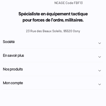
NCAGE Code FBF13
Spécialiste en équipement tactique
pour forces de l'ordre, militaires.
23 Rue des Beaux Soleils, 95520 Osny
Société

Livraison et retour colis
En savoir plus

Mentions légales
Conditions générales de vente
Programme Fidélité
Nos produits

Demande de devis
A propos
Politique de confidentialité
Particulier
Police Municipale | ASVP
Mon compte

Nous contacter
Administration
Administration Pénitentiaire
Revendeur
Militaire
Informations personnelles
Partenaires
Secours / Incendie
Commandes
Actualités
Administration