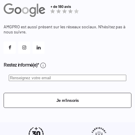
Avoirs
Equipements
Adresses
Bagagerie
Bons de réduction
Chaussures
Changer votre mot de passe ?
AMGPRO est aussi présent sur les réseaux sociaux. N'hésitez pas à
Et les cookies ?
nous suivre.
Mes alertes
info
Restez informé(e)*
Je m'inscris