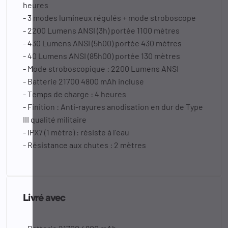
heures
- 3 modes lumineux régulés + mode stroboscope
- 2200 Lumens ANSI (3h) portée 1100 mètres
- 430 Lumens ANSI (5h00) portée 430 mètres
- 40 Lumens ANSI (85h00) portée 130 mètres
- Mode stroboscopique : 2200 Lumens ANSI
- Batterie 21700 4800 mAh incluse
- Temps de charge : 4 heures
- Finition : Anti-rayures anodisation en dur de Type
III qualité militaire
- IPX7 (1 mètre) : résiste à l'eau
- Résistance aux chutes : 2 mètres
Livré avec