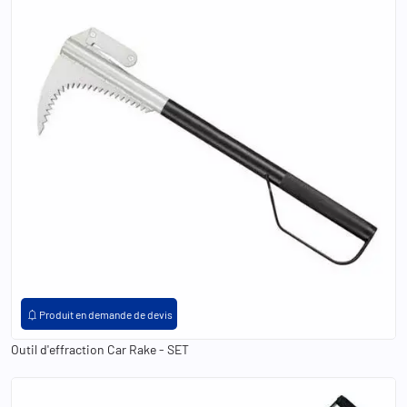
notifications
Produit en demande de devis
Outil d'effraction Car Rake - SET