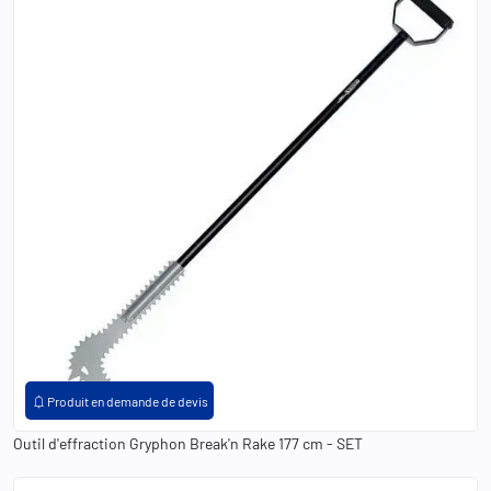
notifications
Produit en demande de devis
Outil d'effraction Gryphon Break'n Rake 177 cm - SET