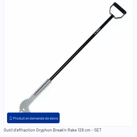
notifications
Produit en demande de devis
Outil d'effraction Gryphon Break'n Rake 126 cm - SET