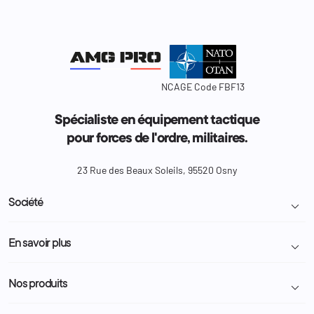
NCAGE Code FBF13
Spécialiste en équipement tactique
pour forces de l'ordre, militaires.
23 Rue des Beaux Soleils, 95520 Osny
Société

Livraison et retour colis
En savoir plus

Mentions légales
Conditions générales de vente
Programme Fidélité
Nos produits

Demande de devis
A propos
Politique de confidentialité