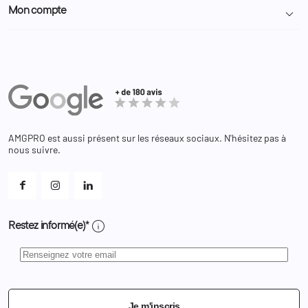
Particulier
Police Municipale | ASVP
Mon compte

Nous contacter
Administration
Administration Pénitentiaire
Revendeur
Militaire
Informations personnelles
Partenaires
Secours / Incendie
Commandes
Actualités
Administration
Avoirs
Equipements
Adresses
Bagagerie
Bons de réduction
Chaussures
Changer votre mot de passe ?
AMGPRO est aussi présent sur les réseaux sociaux. N'hésitez pas à
Et les cookies ?
nous suivre.
Mes alertes
info
Restez informé(e)*
Je m'inscris