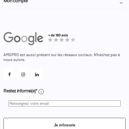
Mon compte

Nous contacter
Administration
Administration Pénitentiaire
Revendeur
Militaire
Informations personnelles
Partenaires
Secours / Incendie
Commandes
Actualités
Administration
Avoirs
Equipements
Adresses
Bagagerie
Bons de réduction
Chaussures
Changer votre mot de passe ?
AMGPRO est aussi présent sur les réseaux sociaux. N'hésitez pas à
Et les cookies ?
nous suivre.
Mes alertes
info
Restez informé(e)*
Je m'inscris