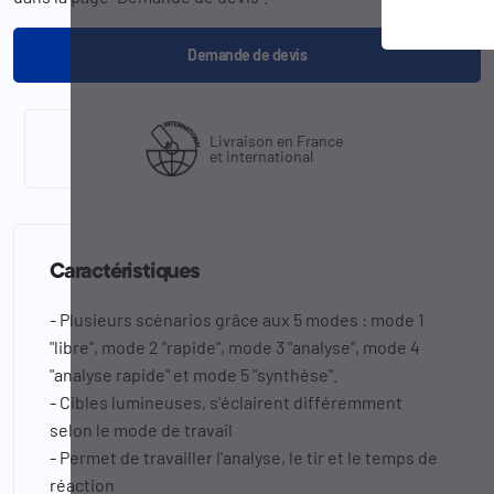
Demande de devis
Livraison en France
et international
Caractéristiques
- Plusieurs scénarios grâce aux 5 modes : mode 1
"libre", mode 2 "rapide", mode 3 "analyse", mode 4
"analyse rapide" et mode 5 "synthèse".
- Cibles lumineuses, s'éclairent différemment
selon le mode de travail
- Permet de travailler l'analyse, le tir et le temps de
réaction