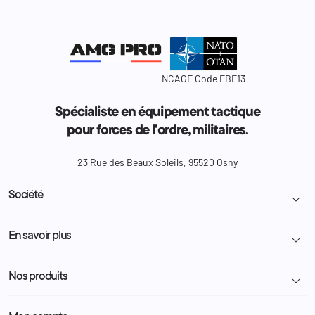
NCAGE Code FBF13
Spécialiste en équipement tactique
pour forces de l'ordre, militaires.
23 Rue des Beaux Soleils, 95520 Osny
Société

Livraison et retour colis
En savoir plus

Mentions légales
Conditions générales de vente
Programme Fidélité
Nos produits

Demande de devis
A propos
Politique de confidentialité
Particulier
Police Municipale | ASVP