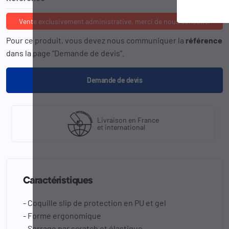
Vente exclusivement administrative, merci de nous consulter
Pour ce produit, vous devez nous communiquer la
référence
dans la page "Demande de devis".
Demande de devis
Livraison en France
et international
Caractéristiques
- Coquille slip de protection en PU et gel
- Forme ergonomique
- Serrage par scratch et élastique