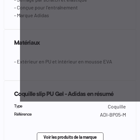
- Conçue pour l'entraînement
- Marque Adidas
Matériaux
- Extérieur en PU et intérieur en mousse EVA
Coquille slip PU Gel - Adidas en résumé
Coquille
Type
ADI-BP05-M
Référence
Voir les produits de la marque