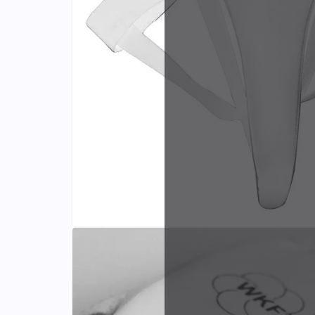
Identifiants
Porte-cartes
F
e
e