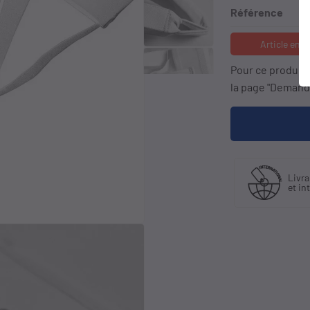
Référence
Article en 
keyboard_arrow_right
Pour ce produit
la page "Demande
abriquant
Livraison en France
t distributeur
et international
xclusif