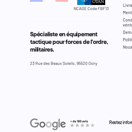
Livra
NCAGE Code FBF13
Ment
Cond
vent
Dema
Spécialiste en équipement
Polit
tactique pour forces de l'ordre,
Nous
militaires.
23 Rue des Beaux Soleils, 95520 Osny
Restez infor