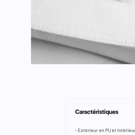
keyboard_arrow_left
keyboard_arrow_right
Caractéristiques
- Extérieur en PU et intéri