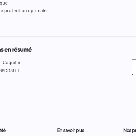
ique
e protection optimale
as en résumé
Coquille
-69CO3D-L
été
En savoir plus
Nos pr