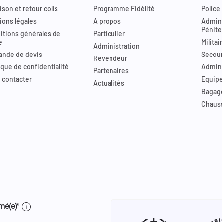
ison et retour colis
Programme Fidélité
Police
ions légales
A propos
Admini
Pénite
itions générales de
Particulier
e
Militai
Administration
nde de devis
Secour
Revendeur
ique de confidentialité
Admini
Partenaires
 contacter
Equip
Actualités
Bagag
Chaus
info
mé(e)*