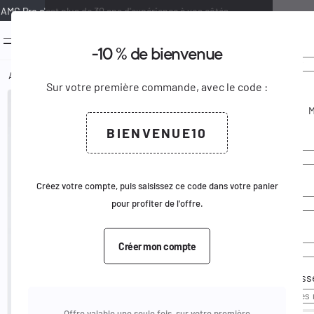
AMG Pro c'est plus de 30 ans d'expérience à vos côtés.
0
menu
-10 % de bienvenue
Bienven
Créer u
keyboard_arrow_down
keyboard_arrow_up
Ajouter au panier
Accueil
Administration
Entraînement
Matériel
Coquille slip coto
Sur votre première commande, avec le code :
Civilité
keyboard_arrow_right
Voir le produit complet
M.
Email
BIENVENUE10
Prénom
Mot de pass
Nom
Créez votre compte, puis saisissez ce code dans votre panier
pour profiter de l'offre.
Email
Créer mon compte
Pas de comp
Mot de pass
Offre valable une seule fois, sur votre première