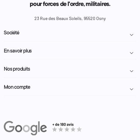
pour forces de l'ordre, militaires.
23 Rue des Beaux Soleils, 95520 Osny
Société

Livraison et retour colis
En savoir plus

Mentions légales
Conditions générales de vente
Programme Fidélité
Nos produits

Demande de devis
A propos
Politique de confidentialité
Particulier
Police Municipale | ASVP
Mon compte

Nous contacter
Administration
Administration Pénitentiaire
Revendeur
Militaire
Informations personnelles
Partenaires
Secours / Incendie
Commandes
Actualités
Administration
Avoirs
Equipements
Adresses
Bagagerie
Bons de réduction