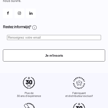
Et les cookies ?
nous suivre.
Mes alertes
info
Restez informé(e)*
Je m'inscris
Plus de
Fabriquant
30 ans d'expérience
et distributeur exclusif