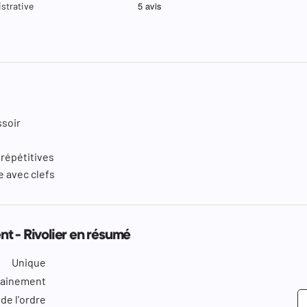
strative
ssoir
 répétitives
e avec clefs
t - Rivolier en résumé
Unique
rainement
de l'ordre