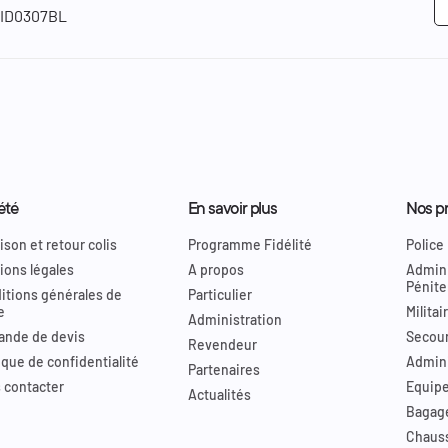
-ID0307BL
été
En savoir plus
Nos pr
ison et retour colis
Programme Fidélité
Police
ions légales
A propos
Admini
Pénite
itions générales de
Particulier
e
Militai
Administration
nde de devis
Secour
Revendeur
ique de confidentialité
Admini
Partenaires
 contacter
Equip
Actualités
Bagag
Chaus