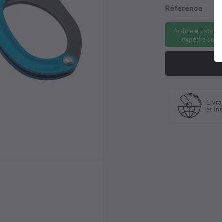
Référence
Article en stock
expédié sous
Fabriquant
Livraison en France
et distributeur
et international
exclusif