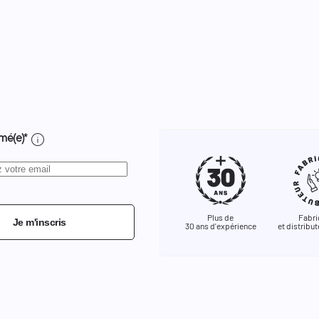
info
mé(e)*
Plus de
Fabri
Je m'inscris
30 ans d'expérience
et distribut