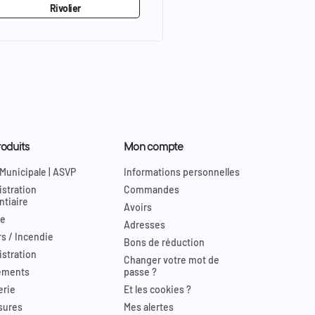
Rivolier
oduits
Mon compte
 Municipale | ASVP
Informations personnelles
stration
Commandes
ntiaire
Avoirs
re
Adresses
s / Incendie
Bons de réduction
stration
Changer votre mot de
ements
passe ?
erie
Et les cookies ?
sures
Mes alertes