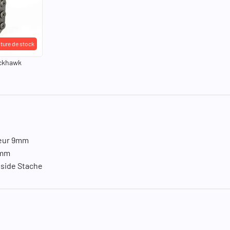
ture de stock
ackhawk
geur 9mm
0mm
inside Stache