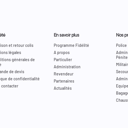
été
En savoir plus
Nos pr
ison et retour colis
Programme Fidélité
Police
ions légales
A propos
Admini
Pénite
itions générales de
Particulier
e
Militai
Administration
nde de devis
Secour
Revendeur
ique de confidentialité
Admini
Partenaires
 contacter
Equip
Actualités
Bagag
Chaus