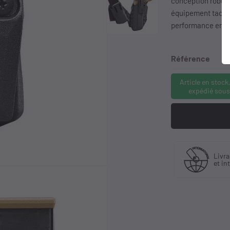
conception robust
équipement tacti
performance en to
Référence
Article en stock
expédié sous
Fabriquant
Livraison en France
et distributeur
et international
exclusif