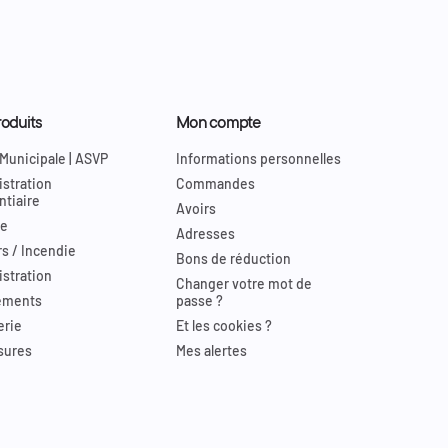
oduits
Mon compte
 Municipale | ASVP
Informations personnelles
stration
Commandes
ntiaire
Avoirs
re
Adresses
s / Incendie
Bons de réduction
stration
Changer votre mot de
ements
passe ?
erie
Et les cookies ?
sures
Mes alertes