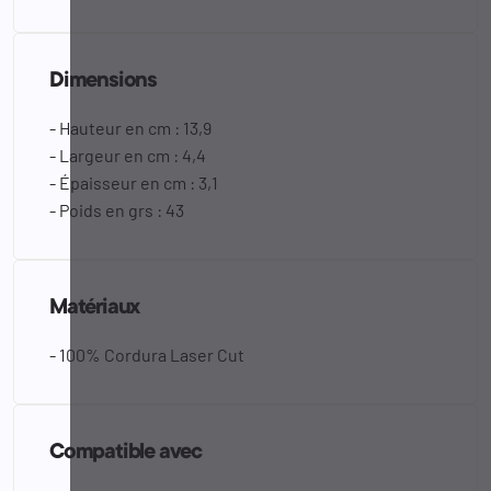
Dimensions
- Hauteur en cm : 13,9
- Largeur en cm : 4,4
- Épaisseur en cm : 3,1
- Poids en grs : 43
Matériaux
- 100% Cordura Laser Cut
Compatible avec