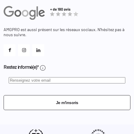
Administration
Avoirs
Equipements
Adresses
Bagagerie
Bons de réduction
Chaussures
Changer votre mot de passe ?
AMGPRO est aussi présent sur les réseaux sociaux. N'hésitez pas à
Et les cookies ?
nous suivre.
Mes alertes
info
Restez informé(e)*
Je m'inscris