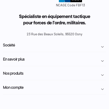
NCAGE Code FBF13
Spécialiste en équipement tactique
pour forces de l'ordre, militaires.
23 Rue des Beaux Soleils, 95520 Osny
Société

Livraison et retour colis
En savoir plus

Mentions légales
Conditions générales de vente
Programme Fidélité
Nos produits

Demande de devis
A propos
Politique de confidentialité
Particulier
Police Municipale | ASVP
Mon compte

Nous contacter
Administration
Administration Pénitentiaire
Revendeur
Militaire
Informations personnelles
Partenaires
Secours / Incendie
Commandes
Actualités