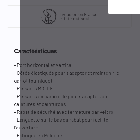
Livraison en France
et international
Caractéristiques
- Port horizontal et vertical
- Côtés élastiqués pour s'adapter et maintenir le
garrot tourniquet
- Passants MOLLE
- Passants en paracorde pour s'adapter aux
ceintures et ceinturons
- Rabat de sécurité avec fermeture par velcro
- Languette sur le bas du rabat pour facilité
l'ouverture
- Fabriqué en Pologne