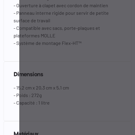
- Ouverture à clapet avec cordon de maintien
- Panneau interne rigide pour servir de petite
surface de travail
- Compatible avec sacs, porte-plaques et
plateformes MOLLE
- Système de montage Flex-HT™
Dimensions
- 15,2 cm x 20,3 cm x 5,1 cm
- Poids : 272g
- Capacité : 1 litre
Matériaux