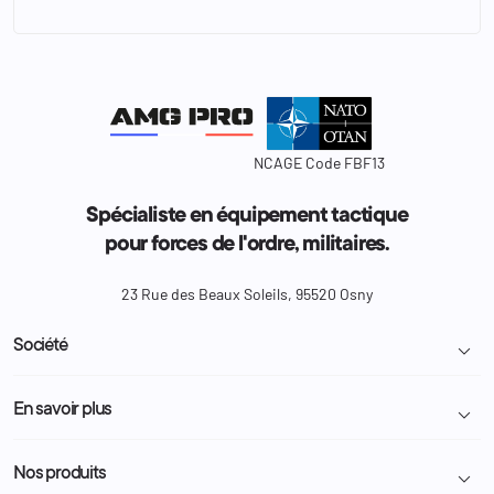
NCAGE Code FBF13
Spécialiste en équipement tactique
pour forces de l'ordre, militaires.
23 Rue des Beaux Soleils, 95520 Osny
Société

Livraison et retour colis
En savoir plus

Mentions légales
Conditions générales de vente
Programme Fidélité
Nos produits

Demande de devis