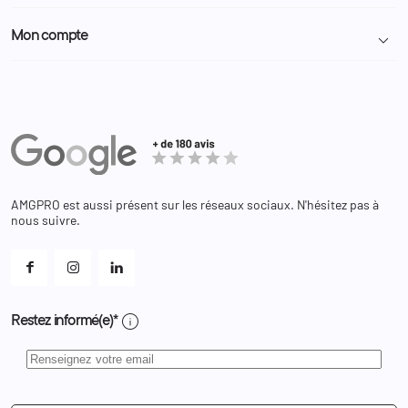
A propos
Politique de confidentialité
Particulier
Police Municipale | ASVP
Mon compte

Nous contacter
Administration
Administration Pénitentiaire
Revendeur
Militaire
Informations personnelles
Partenaires
Secours / Incendie
Commandes
Actualités
Administration
Avoirs
Equipements
Adresses
Bagagerie
Bons de réduction
Chaussures
Changer votre mot de passe ?
AMGPRO est aussi présent sur les réseaux sociaux. N'hésitez pas à
Et les cookies ?
nous suivre.
Mes alertes
info
Restez informé(e)*