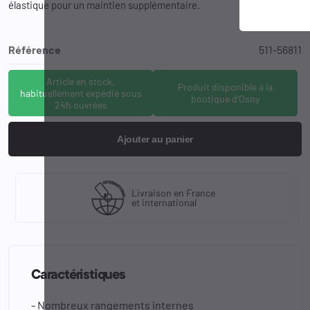
élastique pour un maintien supplémentaire.
Référence
511-56811
Article en stock,
Produit disponible à la
habituellement expédié sous
boutique d'Osny
24h ouvrées
Ajouter au panier
Livraison en France
et international
Caractéristiques
- Nombreux rangements internes