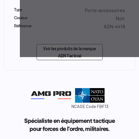
Porte-accessoires
Type
Noir
Couleur
ADN-4418
Référence
Voir les produits de la marque
ADN Tactical
NCAGE Code FBF13
Spécialiste en équipement tactique
pour forces de l'ordre, militaires.