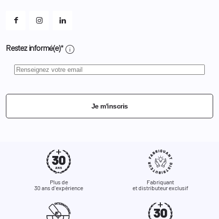
Mes alertes
info
Restez informé(e)*
Je m'inscris
Plus de
Fabriquant
30 ans d'expérience
et distributeur exclusif