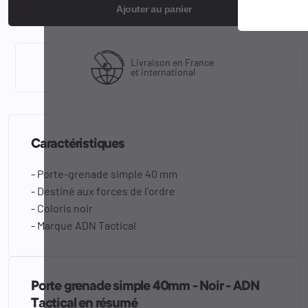
Ajouter au panier
Livraison en France
et international
Caractéristiques
- Porte-grenade simple 40 mm
- Destiné aux forces de l'ordre
- Coloris noir
- Marque ADN Tactical
Porte grenade simple 40mm - Noir - ADN
Tactical en résumé