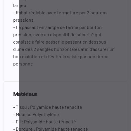
largeur
- Rabat réglable avec fermeture par 2 boutons
pressions
- Le passant en sangle se ferme par bouton
pression, avec un dispositif de sécurité qui
consiste à faire passer le passant en dessous
d’une des 2 sangles horizontales afin d’assurer un
bon maintien et d’éviter la saisie par une tierce
personne
Matériaux
- Tissu : Polyamide haute ténacité
- Mousse Polyéthylène
- Fil : Polyamide haute ténacité
- Bordure : Polyamide haute ténacité