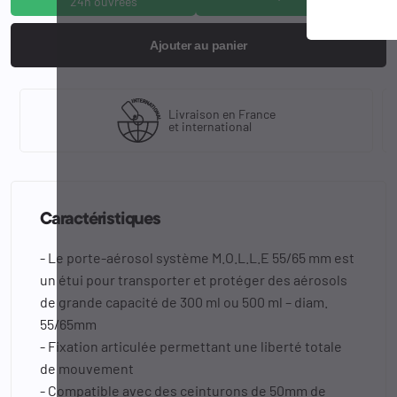
24h ouvrées
Ajouter au panier
Livraison en France
et international
Caractéristiques
- Le porte-aérosol système M.O.L.L.E 55/65 mm est
un étui pour transporter et protéger des aérosols
de grande capacité de 300 ml ou 500 ml – diam.
55/65mm
- Fixation articulée permettant une liberté totale
de mouvement
- Compatible avec des ceinturons de 50mm de