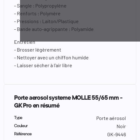
- Sangle : Polypropylène
- Renforts : Polymère
- Pressions : Laiton/Plastique
- Bande auto-agrippante : Polyamide
Entretien
- Brosser légèrement
- Nettoyer avec un chiffon humide
- Laisser sécher à l’air libre
Porte aerosol systeme MOLLE 55/65 mm -
GK Pro en résumé
Porte aérosol
Type
Noir
Couleur
GK-9446
Référence