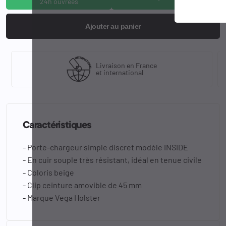
24h ouvrées
Ajouter au panier
Livraison en France
et international
Caractéristiques
- Porte-chargeur simple discret modèle INSIDE
- En cuir souple très résistant, idéal en tenue civile
- Coloris beige
- Clip ceinture amovible de 45 mm
- Marque Vega Holster