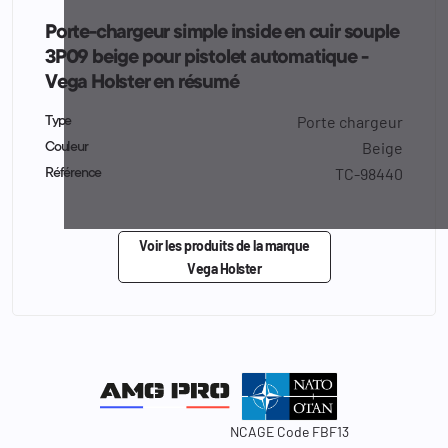
Porte-chargeur simple inside en cuir souple
3P09 beige pour pistolet automatique -
Vega Holster en résumé
Porte chargeur
Type
Beige
Couleur
TC-98440
Référence
Voir les produits de la marque
Vega Holster
NCAGE Code FBF13