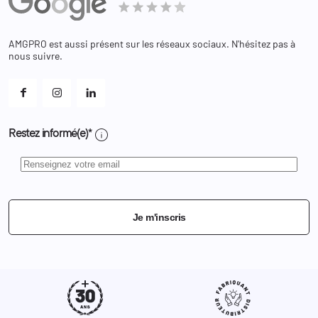
Adresses
Bagagerie
Bons de réduction
Chaussures
Changer votre mot de passe ?
AMGPRO est aussi présent sur les réseaux sociaux. N'hésitez pas à
Et les cookies ?
nous suivre.
Mes alertes
info
Restez informé(e)*
Je m'inscris