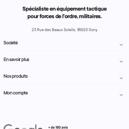
Spécialiste en équipement tactique
pour forces de l'ordre, militaires.
23 Rue des Beaux Soleils, 95520 Osny
Société

Livraison et retour colis
En savoir plus

Mentions légales
Conditions générales de vente
Programme Fidélité
Nos produits

Demande de devis
A propos
Politique de confidentialité
Particulier
Police Municipale | ASVP
Mon compte

Nous contacter
Administration
Administration Pénitentiaire
Revendeur
Militaire
Informations personnelles
Partenaires
Secours / Incendie
Commandes
Actualités
Administration
Avoirs
Equipements