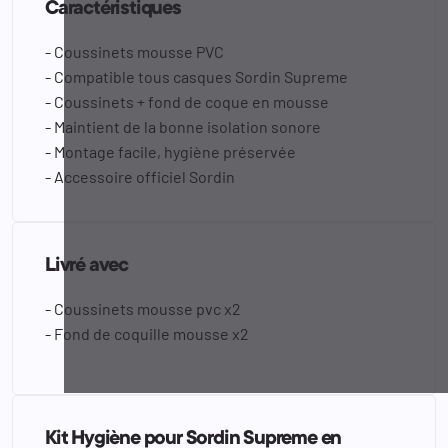
Caractéristiques
- Coussinets mousse PVC
- Compatible tous casques Sordin Supreme
- Coussinets + fond de coque en mousse
- Maintient de la bonne isolation sonore
- Montage facile, hygiène préservée
- Accessoire officiel Sordin
Livré avec
- Coussinets mousse pvc x2
- Fond de coquille mousse x2
Kit Hygiène pour Sordin Supreme en