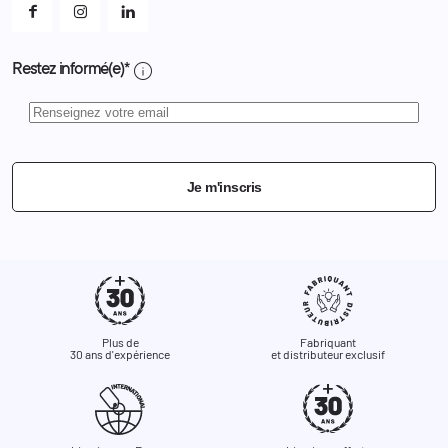
info
Restez informé(e)*
Je m'inscris
Plus de
Fabriquant
30 ans d'expérience
et distributeur exclusif