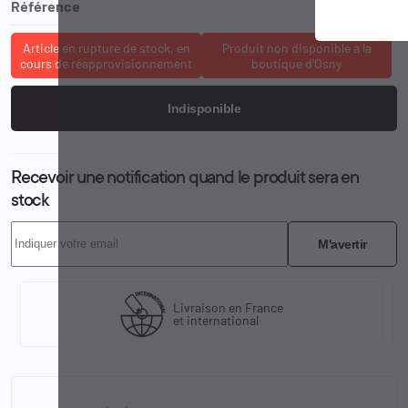
Référence
SOR-60089S
Article en rupture de stock, en
Produit non disponible à la
cours de réapprovisionnement
boutique d'Osny
Indisponible
Recevoir une notification quand le produit sera en
stock
M'avertir
Livraison en France
et international