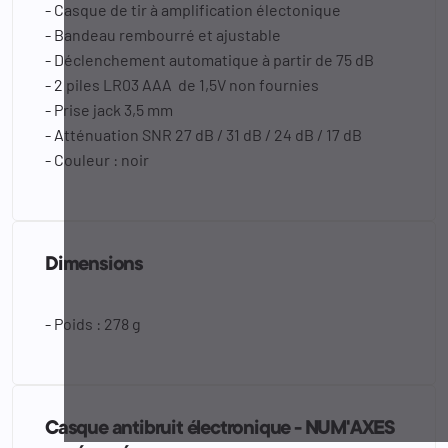
- Casque de tir à amplification électonique
- Bandeau rembourré et ajustable
- Déclenchement automatique à partir de 75 dB
- 2 piles LR03 AAA de 1,5V non fournies
- Prise jack 3,5 mm
- Atténuation SNR 27 dB / 31 dB / 24 dB / 17 dB
- Couleur : noir
Dimensions
- Poids : 278 g
Casque antibruit électronique - NUM'AXES