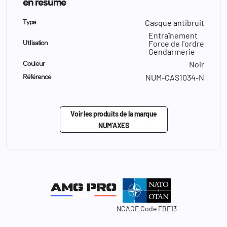
en résumé
Casque antibruit
Type
Entraînement
Force de l'ordre
Utilisation
Gendarmerie
Noir
Couleur
NUM-CAS1034-N
Référence
Voir les produits de la marque
NUM'AXES
NCAGE Code FBF13