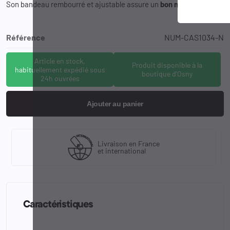
Son bandeau rembourré et ajustable assure un
bon
maintien
.
Référence
NUM-CAS1034-N
Article en stock,
Produit disponible à la
habituellement expédié sous
boutique d'Osny
24h ouvrées
Ajouter au panier
Livraison en France
et international
Caractéristiques