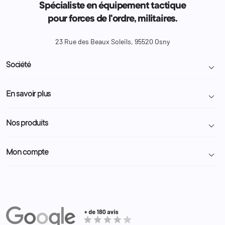
Spécialiste en équipement tactique
pour forces de l'ordre, militaires.
23 Rue des Beaux Soleils, 95520 Osny
Société

Livraison et retour colis
En savoir plus

Mentions légales
Conditions générales de vente
Programme Fidélité
Nos produits

Demande de devis
A propos
Politique de confidentialité
Particulier
Police Municipale | ASVP
Mon compte

Nous contacter
Administration
Administration Pénitentiaire
Revendeur
Militaire
Informations personnelles
Partenaires
Secours / Incendie
Commandes
Actualités
Administration
Avoirs
Equipements
Adresses
Bagagerie