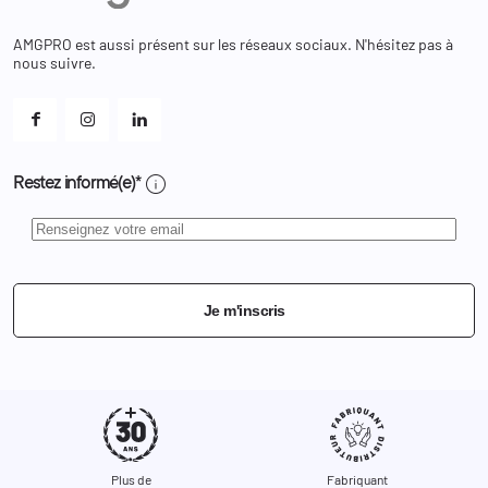
Bons de réduction
Chaussures
Changer votre mot de passe ?
AMGPRO est aussi présent sur les réseaux sociaux. N'hésitez pas à
Et les cookies ?
nous suivre.
Mes alertes
info
Restez informé(e)*
Je m'inscris
Plus de
Fabriquant