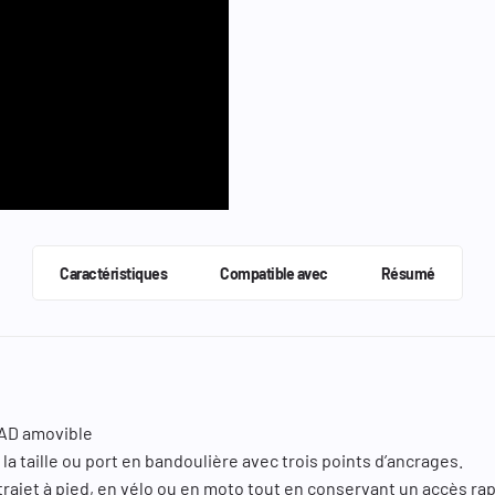
Caractéristiques
Compatible avec
Résumé
PAD amovible
e la taille ou port en bandoulière avec trois points d’ancrages.
rajet à pied, en vélo ou en moto tout en conservant un accès rap