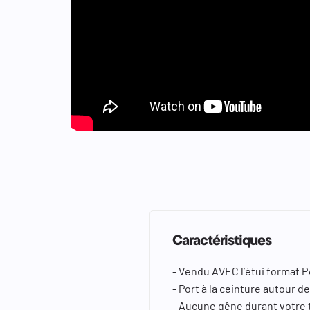
keyboard_arrow_left
keyboard_arrow_right
Caractéristiques
- Vendu AVEC l’étui format 
- Port à la ceinture autour d
- Aucune gêne durant votre t