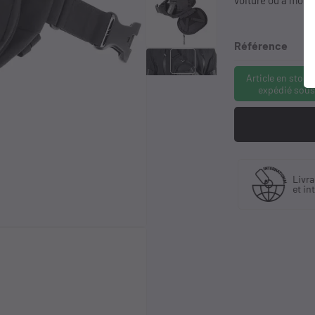
voiture ou à moto
Référence
keyboard_arrow_right
Article en stock
expédié sous
Fabriquant
Livraison en France
et distributeur
et international
exclusif